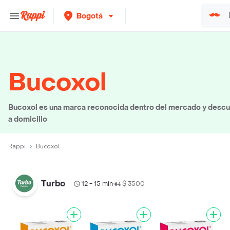
Bogotá
Bucoxol
Bucoxol es una marca reconocida dentro del mercado y descub
a domicilio
Rappi
Bucoxol
Turbo
12 - 15 min
$ 3500
•