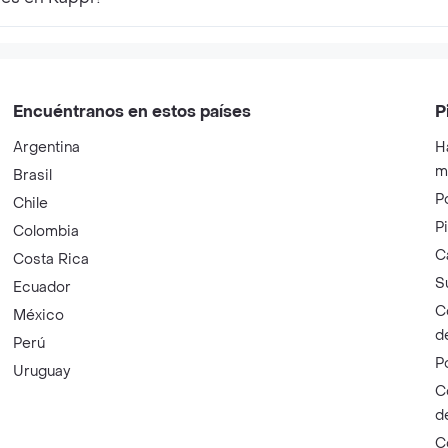
Encuéntranos en estos países
P
Argentina
H
m
Brasil
P
Chile
P
Colombia
C
Costa Rica
S
Ecuador
C
México
d
Perú
P
Uruguay
C
d
C