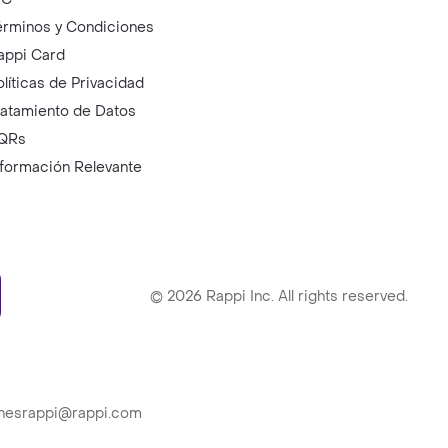
érminos y Condiciones
appi Card
olíticas de Privacidad
ratamiento de Datos
QRs
nformación Relevante
ry
©
2026
Rappi Inc. All rights reserved.
ionesrappi@rappi.com