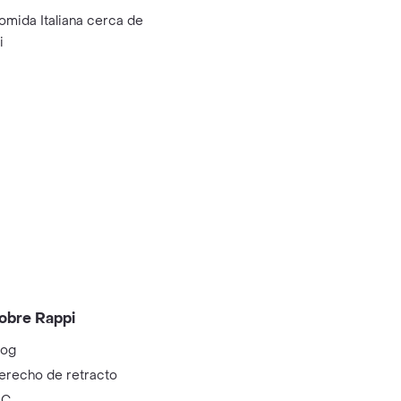
omida Italiana cerca de
i
obre Rappi
log
erecho de retracto
IC