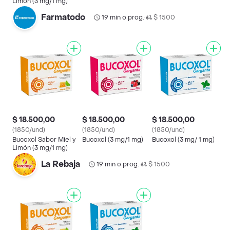
Limón (3 mg/1 mg)
Farmatodo
19 min o prog.
$ 1500
•
$ 18.500,00
$ 18.500,00
$ 18.500,00
(1850/und)
(1850/und)
(1850/und)
Bucoxol Sabor Miel y
Bucoxol (3 mg/1 mg)
Bucoxol (3 mg/ 1 mg)
Limón (3 mg/1 mg)
La Rebaja
19 min o prog.
$ 1500
•