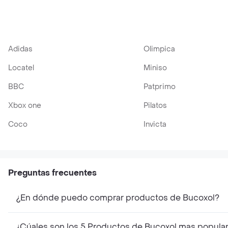
Adidas
Olimpica
Locatel
Miniso
BBC
Patprimo
Xbox one
Pilatos
Coco
Invicta
Preguntas frecuentes
¿En dónde puedo comprar productos de Bucoxol?
¿Cúales son los 5 Productos de Bucoxol mas popula