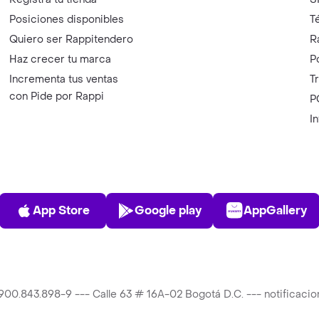
Posiciones disponibles
T
Quiero ser Rappitendero
R
Haz crecer tu marca
P
Incrementa tus ventas
T
con Pide por Rappi
P
I
App Store
Play Store
AppGalle
App Store
Google play
AppGallery
T 900.843.898-9 --- Calle 63 # 16A-02 Bogotá D.C. --- notificac