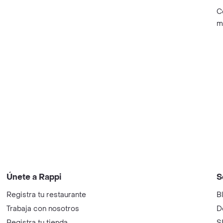
C
m
Únete a Rappi
S
Registra tu restaurante
B
Trabaja con nosotros
D
Registra tu tienda
S