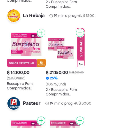
Comprimidos
2 x Buscapina Fem
Recubiertos
Comprimidos
Recubiertos
La Rebaja
19 min o prog.
$ 1500
•
$ 14.100,00
$ 21.150,00
$ 28.200,00
(2350/und)
25%
Buscapina Fem
(10575/und)
Comprimidos
2 x Buscapina Fem
Recubiertos
Comprimidos
Recubiertos
Pasteur
19 min o prog.
$ 3000
•