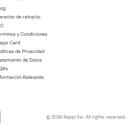
log
erecho de retracto
IC
érminos y Condiciones
appi Card
olíticas de Privacidad
ratamiento de Datos
QRs
nformación Relevante
ry
©
2026
Rappi Inc. All rights reserved.