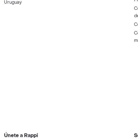
Uruguay
C
d
C
C
m
Únete a Rappi
S