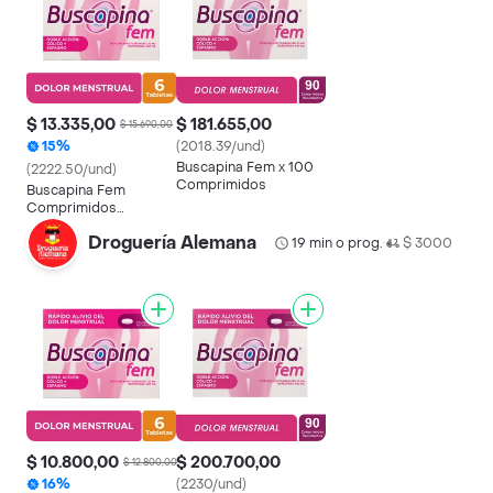
$ 13.335,00
$ 181.655,00
$ 15.690,00
15%
(2018.39/und)
Buscapina Fem x 100
(2222.50/und)
Comprimidos
Buscapina Fem
Comprimidos
Recubiertos
Droguería Alemana
19 min o prog.
$ 3000
•
$ 10.800,00
$ 200.700,00
$ 12.800,00
16%
(2230/und)