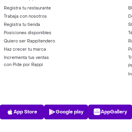
Registra tu restaurante
B
Trabaja con nosotros
D
Registra tu tienda
S
Posiciones disponibles
T
Quiero ser Rappitendero
R
Haz crecer tu marca
P
Incrementa tus ventas
T
con Pide por Rappi
P
I
App Store
Play Store
AppGalle
App Store
Google play
AppGallery