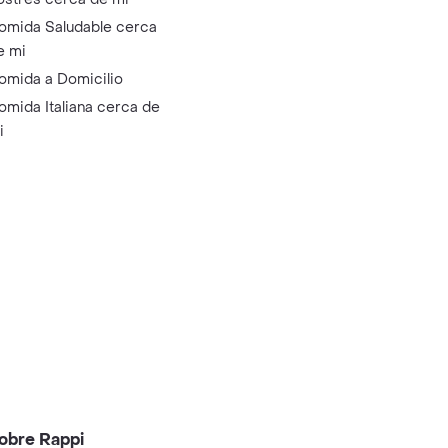
omida Saludable cerca
e mi
omida a Domicilio
omida Italiana cerca de
i
obre Rappi