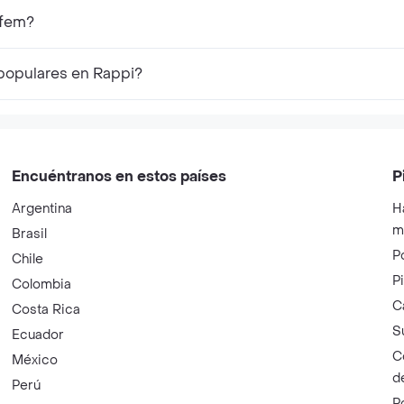
 fem?
populares en Rappi?
Encuéntranos en estos países
P
Argentina
H
m
Brasil
P
Chile
P
Colombia
C
Costa Rica
S
Ecuador
C
México
d
Perú
P