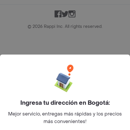
Facebook
Twitter
Instagram
©
2026
Rappi Inc. All rights reserved.
Rappi S.A.S. --- NIT 900.843.898-9 --- Calle 63 # 16A-02
Bogotá D.C. --- notificacionesrappi@rappi.com
Ingresa tu dirección en Bogotá:
Mejor servicio, entregas más rápidas y los precios
más convenientes!