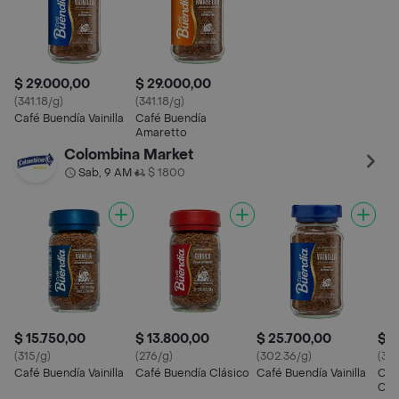
$ 29.000,00
$ 29.000,00
(341.18/g)
(341.18/g)
Café Buendía Vainilla
Café Buendía
Amaretto
Colombina Market
Sab, 9 AM
$ 1800
•
$ 15.750,00
$ 13.800,00
$ 25.700,00
$ 1
(315/g)
(276/g)
(302.36/g)
(315
Café Buendía Vainilla
Café Buendía Clásico
Café Buendía Vainilla
Caf
Car