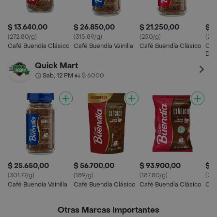
$ 13.640,00
$ 26.850,00
$ 21.250,00
$ 5
(272.80/g)
(315.89/g)
(250/g)
(297
Café Buendía Clásico
Café Buendía Vainilla
Café Buendía Clásico
Caf
Des
Quick Mart
Sab, 12 PM
$ 6000
•
$ 25.650,00
$ 56.700,00
$ 93.900,00
$ 3
(301.77/g)
(189/g)
(187.80/g)
(222
Café Buendía Vainilla
Café Buendía Clásico
Café Buendía Clásico
Caf
Otras Marcas Importantes