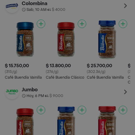
Colombina
Sab, 10 AM
$ 4000
•
$ 15.750,00
$ 13.800,00
$ 25.700,00
$ 1
(315/g)
(276/g)
(302.36/g)
(315
Café Buendía Vainilla
Café Buendía Clásico
Café Buendía Vainilla
Caf
Car
Jumbo
Hoy, 6 PM
$ 9000
•