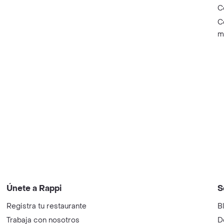
C
C
m
Únete a Rappi
S
Registra tu restaurante
B
Trabaja con nosotros
D