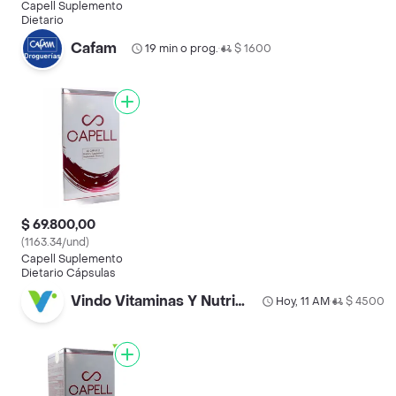
Capell Suplemento
Dietario
Cafam
19 min o prog.
$ 1600
•
$ 69.800,00
(1163.34/und)
Capell Suplemento
Dietario Cápsulas
Vindo Vitaminas Y Nutrición Santa Ana
Hoy, 11 AM
$ 4500
•