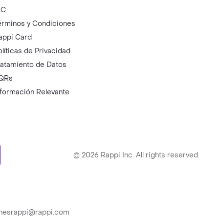
IC
érminos y Condiciones
appi Card
olíticas de Privacidad
ratamiento de Datos
QRs
nformación Relevante
ry
©
2026
Rappi Inc. All rights reserved.
ionesrappi@rappi.com