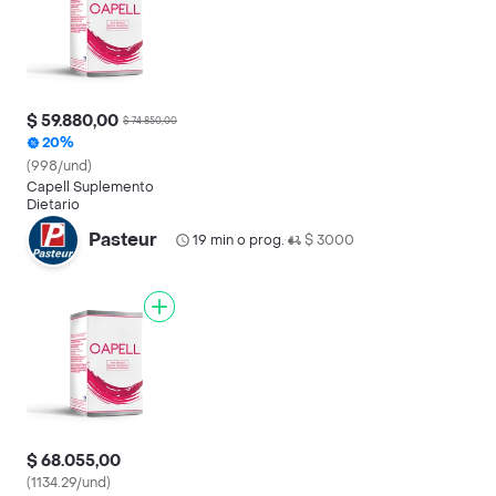
$ 59.880,00
$ 74.850,00
20%
(998/und)
Capell Suplemento
Dietario
Pasteur
19 min o prog.
$ 3000
•
$ 68.055,00
(1134.29/und)