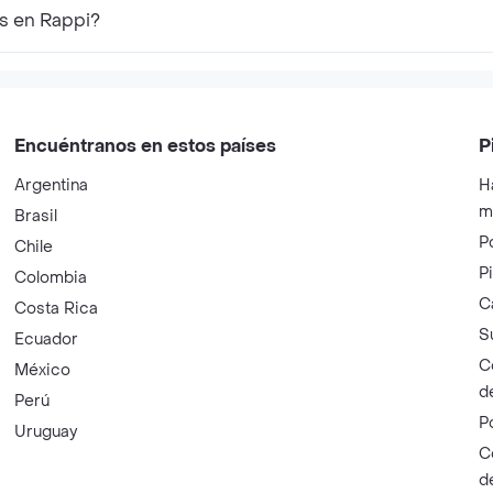
s en Rappi?
Encuéntranos en estos países
P
Argentina
H
m
Brasil
P
Chile
P
Colombia
C
Costa Rica
S
Ecuador
C
México
d
Perú
P
Uruguay
C
d