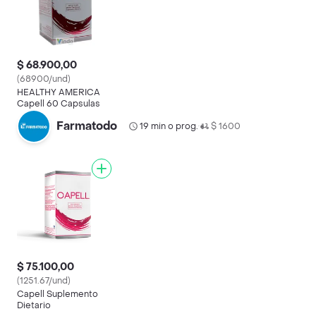
$ 68.900,00
(68900/und)
HEALTHY AMERICA
Capell 60 Capsulas
Farmatodo
19 min o prog.
$ 1600
•
$ 75.100,00
(1251.67/und)
Capell Suplemento
Dietario