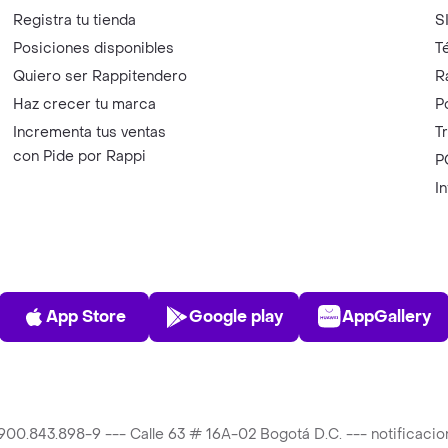
Registra tu tienda
S
Posiciones disponibles
T
Quiero ser Rappitendero
R
Haz crecer tu marca
P
Incrementa tus ventas
T
con Pide por Rappi
P
I
App Store
Play Store
AppGalle
App Store
Google play
AppGallery
T 900.843.898-9 --- Calle 63 # 16A-02 Bogotá D.C. --- notificac