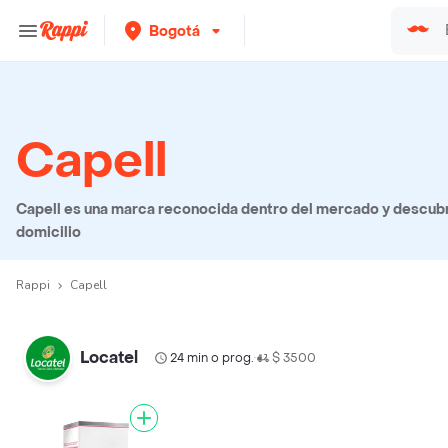
Bogotá
Capell
Capell es una marca reconocida dentro del mercado y descubre
domicilio
Rappi
Capell
Locatel
24 min o prog.
$ 3500
•