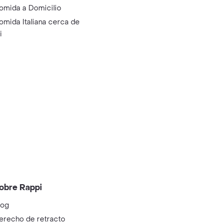
omida a Domicilio
omida Italiana cerca de
i
obre Rappi
log
erecho de retracto