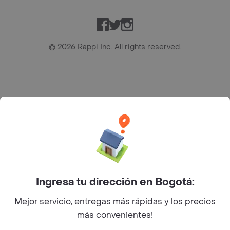
Facebook
Twitter
Instagram
©
2026
Rappi Inc. All rights reserved.
Rappi S.A.S. --- NIT 900.843.898-9 --- Calle 63 # 16A-02
Bogotá D.C. --- notificacionesrappi@rappi.com
Ingresa tu dirección en Bogotá:
Mejor servicio, entregas más rápidas y los precios
más convenientes!