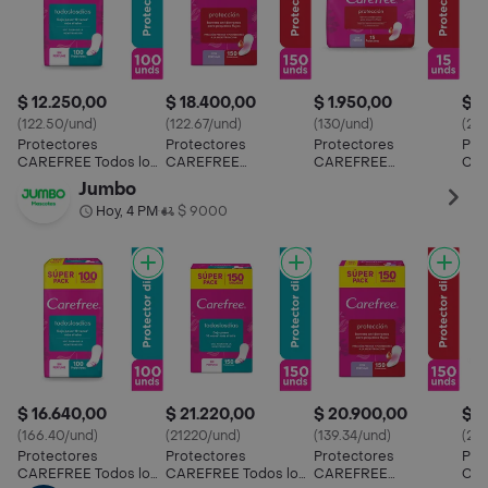
$ 12.250,00
$ 18.400,00
$ 1.950,00
$ 8
(122.50/und)
(122.67/und)
(130/und)
(20
Protectores
Protectores
Protectores
Pro
CAREFREE Todos los
CAREFREE
CAREFREE
CA
dias PACK
Protección SUPER
Protección 15 UND
Pro
Jumbo
ECONÓMICO x 100
PACK 150 UND
UN
Hoy, 4 PM
$ 9000
•
UND
$ 16.640,00
$ 21.220,00
$ 20.900,00
$ 3
(166.40/und)
(21220/und)
(139.34/und)
(24
Protectores
Protectores
Protectores
Pro
CAREFREE Todos los
CAREFREE Todos los
CAREFREE
CA