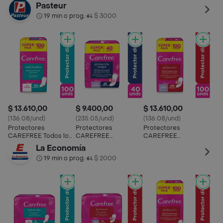
dias PACK
días SUPER PACK 150
Protección SUPER
Pro
Pasteur
ECONÓMICO x 100
UND
PACK 150 UND
19 min o prog.
$ 3000
•
UND
$ 13.610,00
$ 9.400,00
$ 13.610,00
(136.08/und)
(235.05/und)
(136.08/und)
Protectores
Protectores
Protectores
CAREFREE Todos los
CAREFREE
CAREFREE
dias PACK
Protección Largos 40
Protección PACK
La Economía
ECONÓMICO x 100
UND
ECONÓMICO 100
19 min o prog.
$ 2000
•
UND
UND