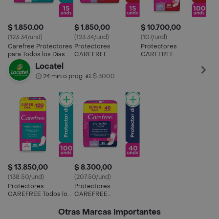
$ 1.850,00
$ 1.850,00
$ 10.700,00
(123.34/und)
(123.34/und)
(107/und)
Carefree Protectores
Protectores
Protectores
para Todos los Días
CAREFREE
CAREFREE
Protección 15 UND
Protección PACK
Locatel
ECONÓMICO 100
24 min o prog.
$ 3000
•
UND
$ 13.850,00
$ 8.300,00
(138.50/und)
(207.50/und)
Protectores
Protectores
CAREFREE Todos los
CAREFREE
dias PACK
Protección Largos 40
ECONÓMICO x 100
UND
Otras Marcas Importantes
UND