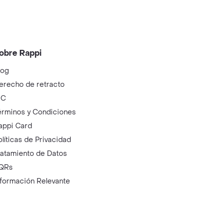
obre Rappi
log
erecho de retracto
IC
érminos y Condiciones
appi Card
olíticas de Privacidad
ratamiento de Datos
QRs
nformación Relevante