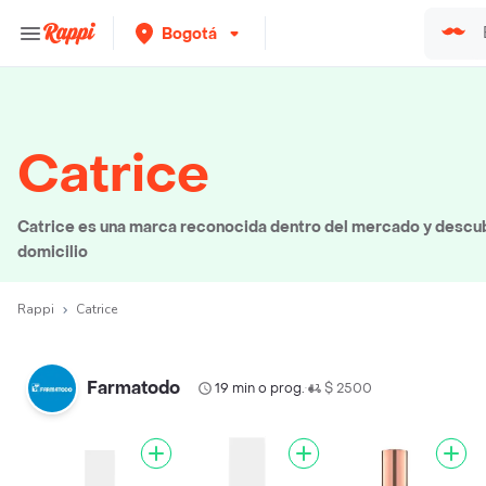
Bogotá
Catrice
Catrice es una marca reconocida dentro del mercado y descub
domicilio
Rappi
Catrice
Farmatodo
19 min o prog.
$ 2500
•