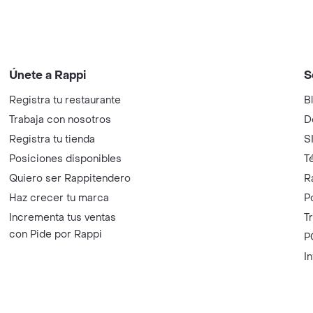
Únete a Rappi
S
Registra tu restaurante
B
Trabaja con nosotros
D
Registra tu tienda
S
Posiciones disponibles
T
Quiero ser Rappitendero
R
Haz crecer tu marca
P
Incrementa tus ventas
T
con Pide por Rappi
P
I