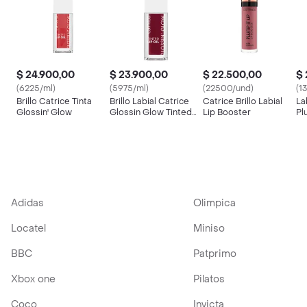
$ 24.900,00
$ 23.900,00
$ 22.500,00
$ 
(6225/ml)
(5975/ml)
(22500/und)
(1
Brillo Catrice Tinta
Brillo Labial Catrice
Catrice Brillo Labial
La
Glossin' Glow
Glossin Glow Tinted
Lip Booster
Pl
No. 70 X
Adidas
Olimpica
Locatel
Miniso
BBC
Patprimo
Xbox one
Pilatos
Coco
Invicta