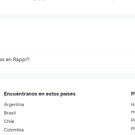
es en Rappi?
Encuéntranos en estos países
P
Argentina
H
m
Brasil
P
Chile
P
Colombia