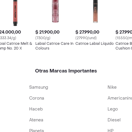
24.000,00
$ 21.900,00
$ 27.990,00
$ 27.99
3333.34/g)
(7300/g)
(27990/und)
(15550/m
bial Catrice Melt &
Labial Catrice Care In
Catrice Labial Líquido
Catrice B
ump No. 20 X
Colours
Cushion
Otras Marcas Importantes
Samsung
Nike
Corona
Americanin
Haceb
Lego
Atenea
Diesel
Planeta
HP