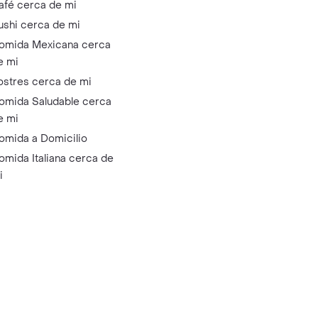
afé cerca de mi
ushi cerca de mi
omida Mexicana cerca
e mi
ostres cerca de mi
omida Saludable cerca
e mi
omida a Domicilio
omida Italiana cerca de
i