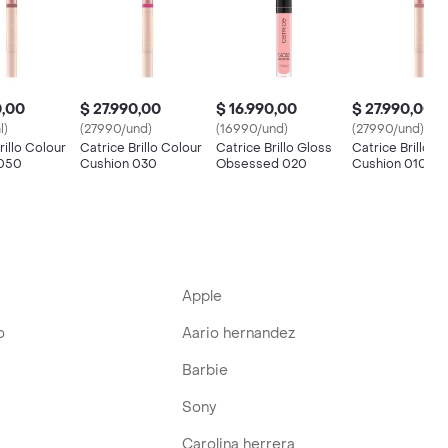
0,00
$ 27.990,00
$ 16.990,00
$ 27.990,00
l)
(27990/und)
(16990/und)
(27990/und)
rillo Colour
Catrice Brillo Colour
Catrice Brillo Gloss
Catrice Brillo C
 050
Cushion 030
Obsessed 020
Cushion 010
Apple
o
Aario hernandez
Barbie
Sony
Carolina herrera