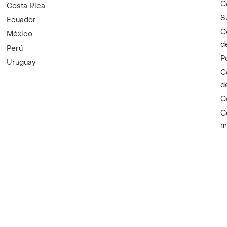
C
Costa Rica
S
Ecuador
C
México
d
Perú
P
Uruguay
C
d
C
C
m