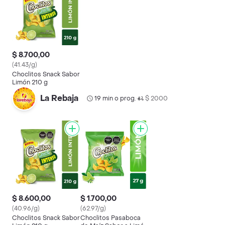
$ 8.700,00
(41.43/g)
Choclitos Snack Sabor
Limón 210 g
La Rebaja
19 min o prog.
$ 2000
•
$ 8.600,00
$ 1.700,00
(40.96/g)
(62.97/g)
Choclitos Snack Sabor
Choclitos Pasaboca