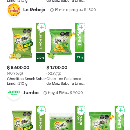
Limón 210 g
de Maíz Sabor a Limón
27 g
La Rebaja
19 min o prog.
$ 1500
•
$ 8.600,00
$ 1.700,00
(40.96/g)
(62.97/g)
Choclitos Snack Sabor
Choclitos Pasaboca
Limón 210 g
de Maíz Sabor a Limón
27 g
Jumbo
Hoy, 4 PM
$ 9000
•