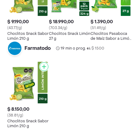
$ 9.190,00
$ 18.990,00
$ 1.390,00
(43.77/g)
(703.34/g)
(51.49/g)
Choclitos Snack Sabor
Choclitos Snack Limón
Choclitos Pasaboca
Limón 210 g
27 g
de Maíz Sabor a Limón
27 g
Farmatodo
19 min o prog.
$ 1500
•
$ 8.150,00
(38.81/g)
Choclitos Snack Sabor
Limón 210 g