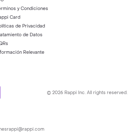
érminos y Condiciones
appi Card
olíticas de Privacidad
ratamiento de Datos
QRs
nformación Relevante
ry
©
2026
Rappi Inc. All rights reserved.
ionesrappi@rappi.com