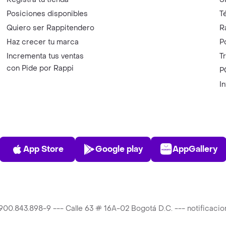
Posiciones disponibles
T
Quiero ser Rappitendero
R
Haz crecer tu marca
P
Incrementa tus ventas
T
con Pide por Rappi
P
I
App Store
Play Store
AppGalle
App Store
Google play
AppGallery
T 900.843.898-9 --- Calle 63 # 16A-02 Bogotá D.C. --- notificac