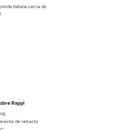
omida Italiana cerca de
i
obre Rappi
log
erecho de retracto
IC