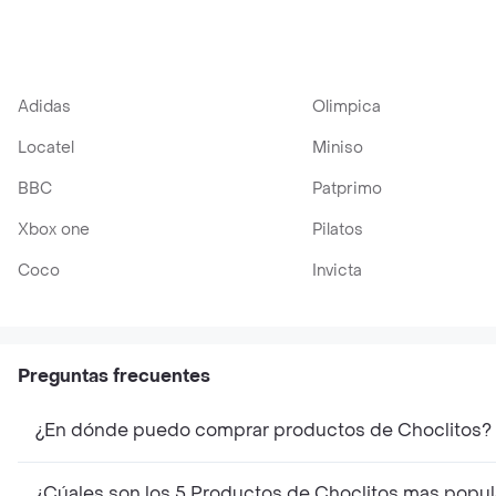
Adidas
Olimpica
Locatel
Miniso
BBC
Patprimo
Xbox one
Pilatos
Coco
Invicta
Preguntas frecuentes
¿En dónde puedo comprar productos de Choclitos?
¿Cúales son los 5 Productos de Choclitos mas popul