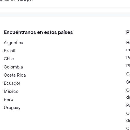
Encuéntranos en estos países
P
Argentina
H
m
Brasil
P
Chile
P
Colombia
C
Costa Rica
S
Ecuador
C
México
d
Perú
P
Uruguay
C
d
C