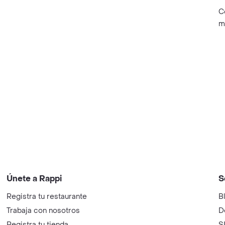
C
m
Únete a Rappi
S
Registra tu restaurante
B
Trabaja con nosotros
D
Registra tu tienda
S