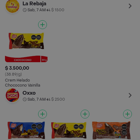
La Rebaja
Sab, 7 AM
$ 1500
•
$ 3.500,00
(38.89/g)
Crem Helado
Chococono Vainilla
Oxxo
Sab, 7 AM
$ 2500
•