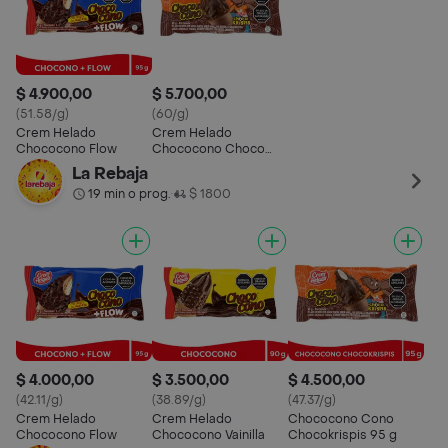
$ 4.900,00
$ 5.700,00
(51.58/g)
(60/g)
Crem Helado
Crem Helado
Chococono Flow
Chococono Choco
Krispis
La Rebaja
19 min o prog.
$ 1800
•
$ 4.000,00
$ 3.500,00
$ 4.500,00
(42.11/g)
(38.89/g)
(47.37/g)
Crem Helado
Crem Helado
Chococono Cono
Chococono Flow
Chococono Vainilla
Chocokrispis 95 g