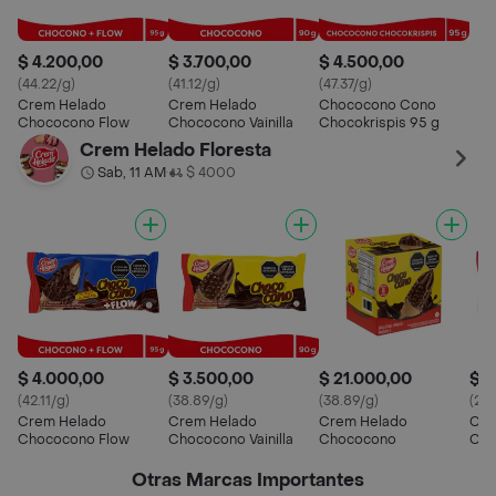
$ 4.200,00
$ 3.700,00
$ 4.500,00
(44.22/g)
(41.12/g)
(47.37/g)
Crem Helado
Crem Helado
Chococono Cono
Chococono Flow
Chococono Vainilla
Chocokrispis 95 g
Crem Helado Floresta
Sab, 11 AM
$ 4000
•
$ 4.000,00
$ 3.500,00
$ 21.000,00
$ 2
(42.11/g)
(38.89/g)
(38.89/g)
(25
Crem Helado
Crem Helado
Crem Helado
Cre
Chococono Flow
Chococono Vainilla
Chococono
Cho
Otras Marcas Importantes