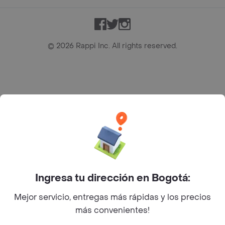
Facebook
Twitter
Instagram
©
2026
Rappi Inc. All rights reserved.
Rappi S.A.S. --- NIT 900.843.898-9 --- Calle 63 # 16A-02
Bogotá D.C. --- notificacionesrappi@rappi.com
Ingresa tu dirección en Bogotá:
Mejor servicio, entregas más rápidas y los precios
más convenientes!