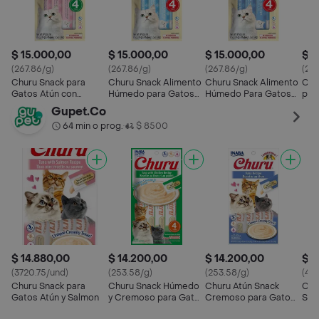
$ 15.000,00
$ 15.000,00
$ 15.000,00
$ 1
(267.86/g)
(267.86/g)
(267.86/g)
(267
Churu Snack para
Churu Snack Alimento
Churu Snack Alimento
Chu
Gatos Atún con
Húmedo para Gatos
Húmedo Para Gatos
par
Salmón Pack 4x14g
Atún con Vieira Pack
Tuna Recipe
4x5
Gupet.Co
4x14g
64 min o prog.
$ 8500
•
$ 14.880,00
$ 14.200,00
$ 14.200,00
$ 1
(3720.75/und)
(253.58/g)
(253.58/g)
(42
Churu Snack para
Churu Snack Húmedo
Churu Atún Snack
Chu
Gatos Atún y Salmon
y Cremoso para Gatos
Cremoso para Gato
Sna
Atún y Pollo
con Atún