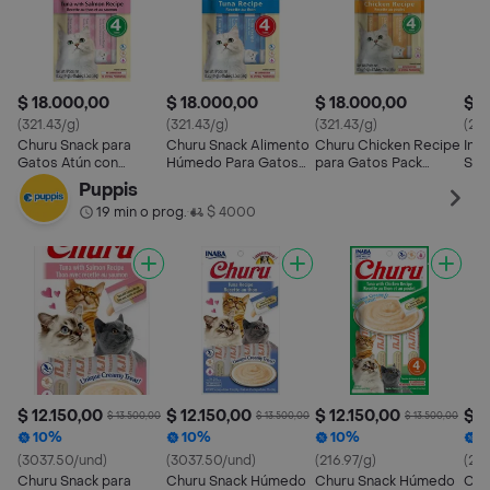
$ 18.000,00
$ 18.000,00
$ 18.000,00
$ 1
(321.43/g)
(321.43/g)
(321.43/g)
(22
Churu Snack para
Churu Snack Alimento
Churu Chicken Recipe
Ina
Gatos Atún con
Húmedo Para Gatos
para Gatos Pack
Sna
Salmón Pack 4x14g
Tuna Recipe
4x56g
Rec
Puppis
19 min o prog.
$ 4000
•
$ 12.150,00
$ 12.150,00
$ 12.150,00
$ 1
$ 13.500,00
$ 13.500,00
$ 13.500,00
10%
10%
10%
1
(3037.50/und)
(3037.50/und)
(216.97/g)
(216
Churu Snack para
Churu Snack Húmedo
Churu Snack Húmedo
Chu