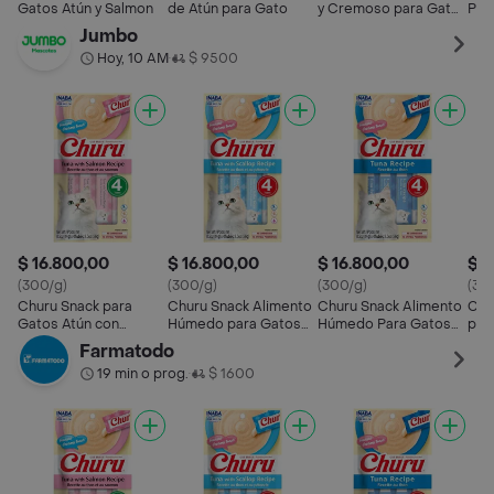
Gatos Atún y Salmon
de Atún para Gato
y Cremoso para Gatos
Per
Atún y Pollo
Sal
Jumbo
Hoy, 10 AM
$ 9500
•
$ 16.800,00
$ 16.800,00
$ 16.800,00
$ 1
(300/g)
(300/g)
(300/g)
(30
Churu Snack para
Churu Snack Alimento
Churu Snack Alimento
Chu
Gatos Atún con
Húmedo para Gatos
Húmedo Para Gatos
par
Salmón Pack 4x14g
Atún con Vieira Pack
Tuna Recipe
4x5
Farmatodo
4x14g
19 min o prog.
$ 1600
•