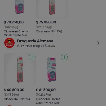
$ 70.950,00
$ 75.050,00
(1182.50/g)
(1250.84/g)
Cicaderm Crema
Cicaderm Nf (12%)
Cicatrizante Max
Protege Regenera
Droguería Alemana
Humecta
19 min o prog.
$ 3500
•
$ 60.800,00
$ 61.300,00
(1013.34/g)
(1021.67/g)
Cicaderm Nf (12%)
Cicaderm Crema
Cicatrizante Max