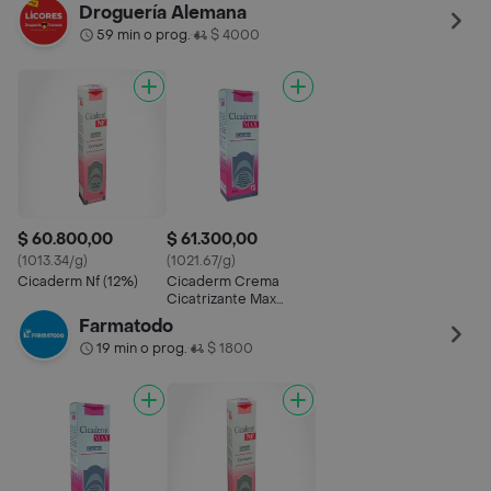
Protege Regenera
Droguería Alemana
Humecta
59 min o prog.
$ 4000
•
$ 60.800,00
$ 61.300,00
(1013.34/g)
(1021.67/g)
Cicaderm Nf (12%)
Cicaderm Crema
Cicatrizante Max
Protege Regenera
Farmatodo
Humecta
19 min o prog.
$ 1800
•