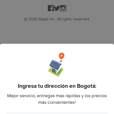
Facebook
Twitter
Instagram
©
2026
Rappi Inc. All rights reserved.
Rappi S.A.S. --- NIT 900.843.898-9 --- Calle 63 # 16A-02
Bogotá D.C. --- notificacionesrappi@rappi.com
Ingresa tu dirección en Bogotá:
Mejor servicio, entregas más rápidas y los precios
más convenientes!