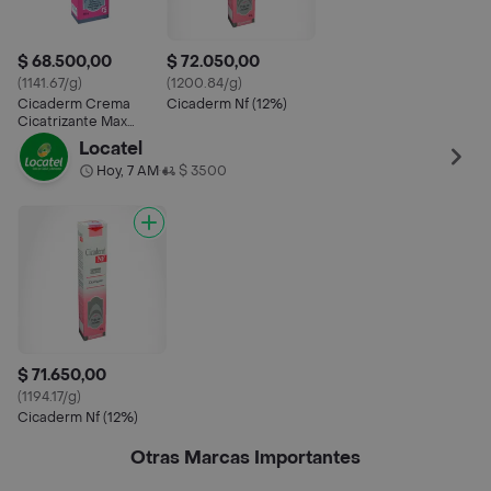
$ 68.500,00
$ 72.050,00
(1141.67/g)
(1200.84/g)
Cicaderm Crema
Cicaderm Nf (12%)
Cicatrizante Max
Protege Regenera
Locatel
Humecta
Hoy, 7 AM
$ 3500
•
$ 71.650,00
(1194.17/g)
Cicaderm Nf (12%)
Otras Marcas Importantes