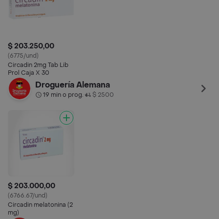
$ 203.250,00
(6775/und)
Circadin 2mg Tab Lib
Prol Caja X 30
Droguería Alemana
19 min o prog.
$ 2500
•
$ 203.000,00
(6766.67/und)
Circadin melatonina (2
mg)