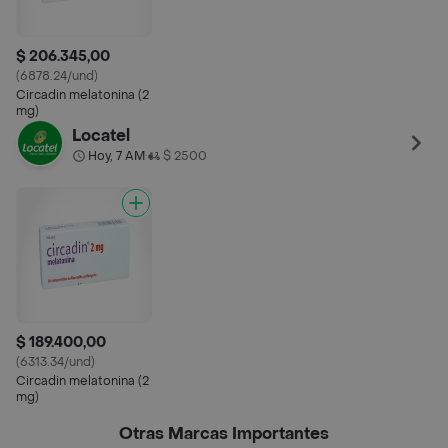
$ 206.345,00
(6878.24/und)
Circadin melatonina (2
mg)
Locatel
Hoy, 7 AM
$ 2500
•
$ 189.400,00
(6313.34/und)
Circadin melatonina (2
mg)
Otras Marcas Importantes