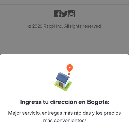
Facebook
Twitter
Instagram
©
2026
Rappi Inc. All rights reserved.
Rappi S.A.S. --- NIT 900.843.898-9 --- Calle 63 # 16A-02
Bogotá D.C. --- notificacionesrappi@rappi.com
Ingresa tu dirección en Bogotá:
Mejor servicio, entregas más rápidas y los precios
más convenientes!