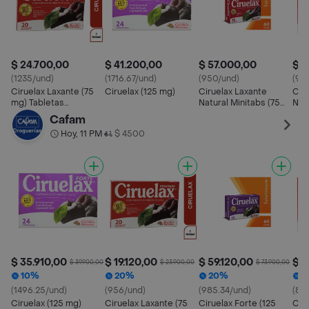
$ 24.700,00
$ 41.200,00
$ 57.000,00
$ 3
(1235/und)
(1716.67/und)
(950/und)
(95
Ciruelax Laxante (75
Ciruelax (125 mg)
Ciruelax Laxante
Cir
mg) Tabletas
Natural Minitabs (75
Nat
Recubiertas
mg) Tabletas
Rec
Cafam
Recubiertas
Hoy, 11 PM
$ 4500
•
$ 35.910,00
$ 19.120,00
$ 59.120,00
$ 3
$ 39.900,00
$ 23.900,00
$ 73.900,00
10%
20%
20%
1
(1496.25/und)
(956/und)
(985.34/und)
(87
Ciruelax (125 mg)
Ciruelax Laxante (75
Ciruelax Forte (125
Cir