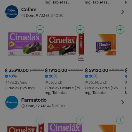
mg) Tabletas
mg) Tabletas
Nat
Recubiertas
Recubiertas
Rec
Cafam
Dom, 9 AM
$ 4000
•
$ 35.910,00
$ 19.120,00
$ 59.120,00
$ 4
$ 39.900,00
$ 23.900,00
$ 73.900,00
10%
20%
20%
1
(1496.25/und)
(956/und)
(985.34/und)
(80
Ciruelax (125 mg)
Ciruelax Laxante (75
Ciruelax Forte (125
Cir
mg) Tabletas
mg) Tabletas
Natu
Recubiertas
Recubiertas
mg)
Farmatodo
Rec
Dom, 12 AM
$ 2000
•