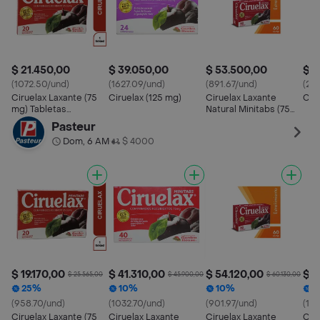
$ 21.450,00
$ 39.050,00
$ 53.500,00
$ 8
(1072.50/und)
(1627.09/und)
(891.67/und)
(267
Ciruelax Laxante (75
Ciruelax (125 mg)
Ciruelax Laxante
Ciru
mg) Tabletas
Natural Minitabs (75
Recubiertas
mg) Tabletas
Pasteur
Recubiertas
Dom, 6 AM
$ 4000
•
$ 19.170,00
$ 41.310,00
$ 54.120,00
$ 3
$ 25.565,00
$ 45.900,00
$ 60.130,00
25%
10%
10%
1
(958.70/und)
(1032.70/und)
(901.97/und)
(16
Ciruelax Laxante (75
Ciruelax Laxante
Ciruelax Laxante
Ciru