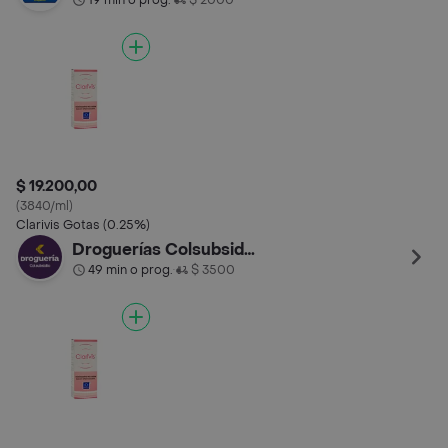
19 min o prog.
$ 2000
$ 19.200,00
(3840/ml)
Clarivis Gotas (0.25%)
Droguerías Colsubsidio
49 min o prog.
$ 3500
•