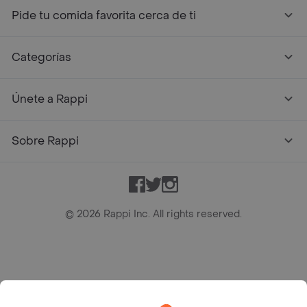
Pide tu comida favorita cerca de ti
Categorías
Únete a Rappi
Sobre Rappi
Facebook
Twitter
Instagram
©
2026
Rappi Inc. All rights reserved.
Rappi S.A.S. --- NIT 900.843.898-9 --- Calle 63 # 16A-02
Bogotá D.C. --- notificacionesrappi@rappi.com