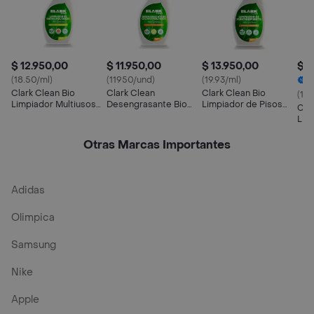
$ 12.950,00
$ 11.950,00
$ 13.950,00
$ 1
(18.50/ml)
(11950/und)
(19.93/ml)
1
Clark Clean Bio
Clark Clean
Clark Clean Bio
(19.
Limpiador Multiusos
Desengrasante Bio
Limpiador de Pisos
Cla
74561
74554
Pequeño 74578
Lim
Mes
745
Otras Marcas Importantes
Adidas
Olimpica
Samsung
Nike
Apple