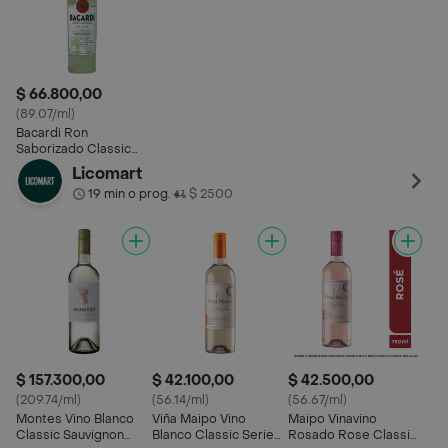
$ 66.800,00
(89.07/ml)
Bacardi Ron
Saborizado Classic
Cocktails Mojito
Licomart
19 min o prog.
$ 2500
•
$ 157.300,00
$ 42.100,00
$ 42.500,00
(209.74/ml)
(56.14/ml)
(56.67/ml)
Montes Vino Blanco
Viña Maipo Vino
Maipo Vinavino
Classic Sauvignon
Blanco Classic Series
Rosado Rose Classic