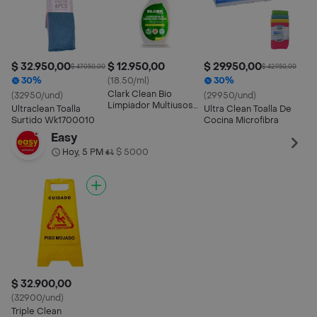
$ 32.950,00
$ 12.950,00
$ 29.950,00
$ 47.050,00
$ 42.950,00
30%
(18.50/ml)
30%
Clark Clean Bio
(32950/und)
(29950/und)
Limpiador Multiusos
Ultraclean Toalla
Ultra Clean Toalla De
74561
Surtido Wk1700010
Cocina Microfibra
Easy
Hoy, 5 PM
$ 5000
•
$ 32.900,00
(32900/und)
Triple Clean