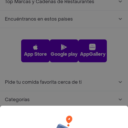
Top Marcas y Cadenas de Restaurantes
Encuéntranos en estos países
App Store
Google play
AppGallery
Pide tu comida favorita cerca de ti
Categorías
Únete a Rappi