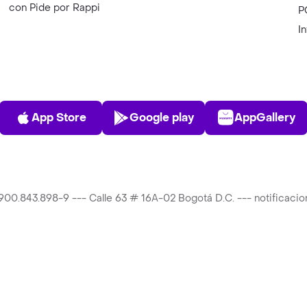
con Pide por Rappi
P
I
App Store
Play Store
AppGalle
App Store
Google play
AppGallery
T 900.843.898-9 --- Calle 63 # 16A-02 Bogotá D.C. --- notificac