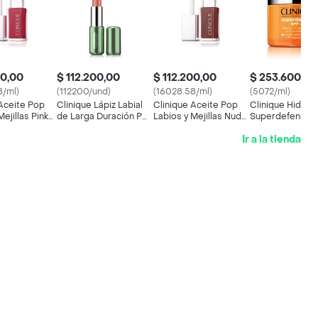
00,00
$ 112.200,00
$ 112.200,00
$ 253.600,00
8/ml)
(112200/und)
(16028.58/ml)
(5072/ml)
 Aceite Pop
Clinique Lápiz Labial
Clinique Aceite Pop
Clinique Hidrat
Mejillas Pink
de Larga Duración Pop
Labios y Mejillas Nude
Superdefense 
4
Honey
Multi Correctin
Ir a la tienda