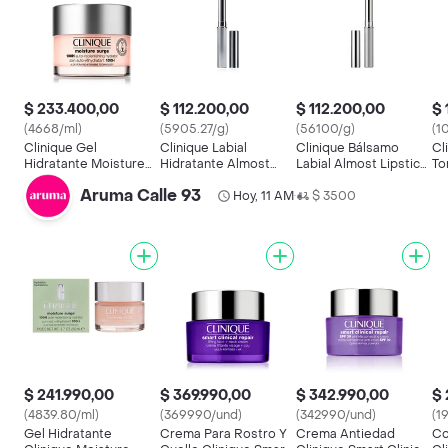
$ 233.400,00
$ 112.200,00
$ 112.200,00
$ 
(4668/ml)
(5905.27/g)
(56100/g)
(1
Clinique Gel
Clinique Labial
Clinique Bálsamo
Cl
Hidratante Moisture
Hidratante Almost
Labial Almost Lipstick
To
Surge 100H Auto-
Pink Honey
Hidratante
Aruma Calle 93
Replenishing
Hoy, 11 AM
$ 3500
•
$ 241.990,00
$ 369.990,00
$ 342.990,00
$ 
(4839.80/ml)
(369990/und)
(342990/und)
(1
Gel Hidratante
Crema Para Rostro Y
Crema Antiedad
Co