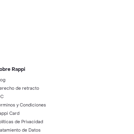
obre Rappi
log
erecho de retracto
IC
érminos y Condiciones
appi Card
olíticas de Privacidad
ratamiento de Datos