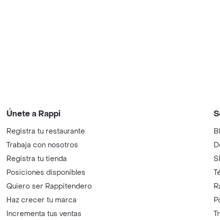
Únete a Rappi
S
Registra tu restaurante
B
Trabaja con nosotros
D
Registra tu tienda
S
Posiciones disponibles
T
Quiero ser Rappitendero
R
Haz crecer tu marca
P
Incrementa tus ventas
T