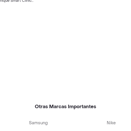
inique Smart Clinical
pair Wrinkle
rrecting Eye Cream
ml
Otras Marcas Importantes
Samsung
Nike