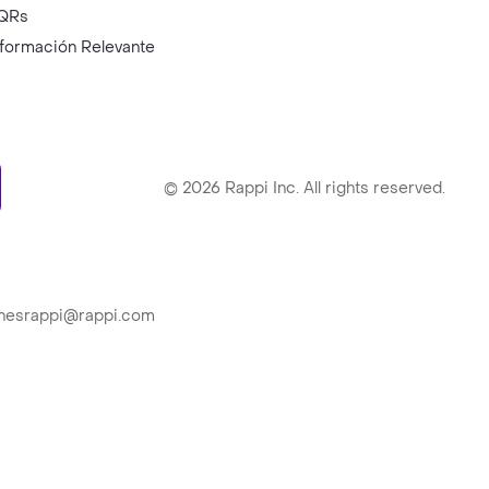
QRs
nformación Relevante
ry
©
2026
Rappi Inc. All rights reserved.
ionesrappi@rappi.com