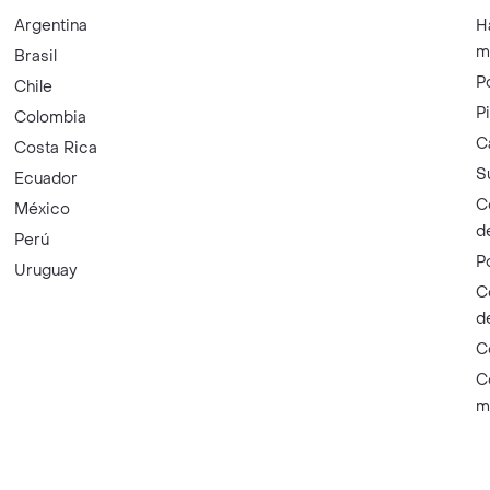
Argentina
H
m
Brasil
P
Chile
P
Colombia
C
Costa Rica
S
Ecuador
C
México
d
Perú
P
Uruguay
C
d
C
C
m