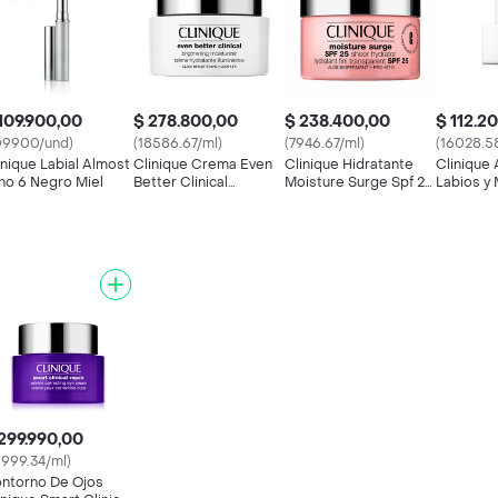
109.900,00
$ 278.800,00
$ 238.400,00
$ 112.2
09900/und)
(18586.67/ml)
(7946.67/ml)
(16028.5
inique Labial Almost
Clinique Crema Even
Clinique Hidratante
Clinique
no 6 Negro Miel
Better Clinical
Moisture Surge Spf 25
Labios y 
Brightening
Sheer
Honey
Moisturizer
299.990,00
9999.34/ml)
ntorno De Ojos