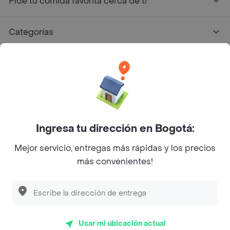
Pide tu comida favorita cerca de ti
Categorías
Únete a Rappi
Sobre Rappi
Facebook
Twitter
Instagram
Ingresa tu dirección en Bogotá:
Mejor servicio, entregas más rápidas y los precios
©
2026
Rappi Inc. All rights reserved.
más convenientes!
Rappi S.A.S. --- NIT 900.843.898-9 --- Calle 63 # 16A-02
Bogotá D.C. --- notificacionesrappi@rappi.com
Usar mi ubicación actual