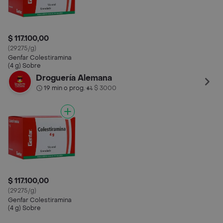
$ 117.100,00
(29275/g)
Genfar Colestiramina
(4 g) Sobre
Droguería Alemana
19 min o prog.
$ 3000
•
$ 117.100,00
(29275/g)
Genfar Colestiramina
(4 g) Sobre