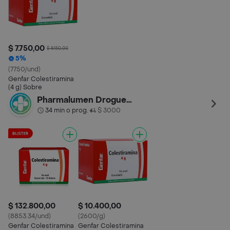
$ 7.750,00
$ 8.150,00
5%
(7750/und)
Genfar Colestiramina
(4 g) Sobre
Pharmalumen Drogueria Castellana
34 min o prog.
$ 3000
•
$ 132.800,00
$ 10.400,00
(8853.34/und)
(2600/g)
Genfar Colestiramina
Genfar Colestiramina