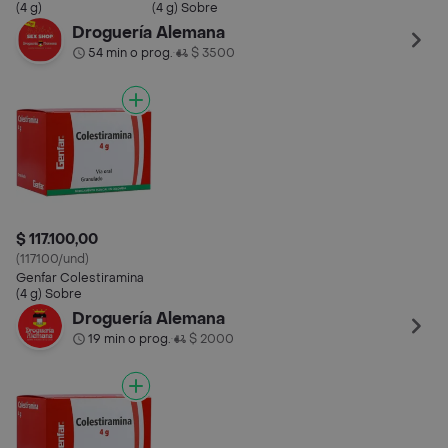
(4 g)
(4 g) Sobre
Droguería Alemana
54 min o prog.
$ 3500
•
$ 117.100,00
(117100/und)
Genfar Colestiramina
(4 g) Sobre
Droguería Alemana
19 min o prog.
$ 2000
•