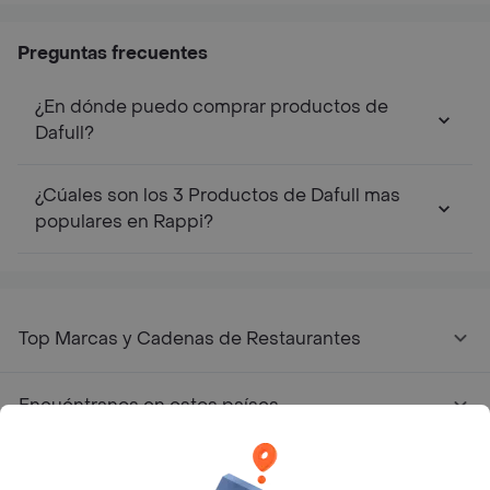
Preguntas frecuentes
¿En dónde puedo comprar productos de
Dafull?
¿Cúales son los 3 Productos de Dafull mas
populares en Rappi?
Top Marcas y Cadenas de Restaurantes
Encuéntranos en estos países