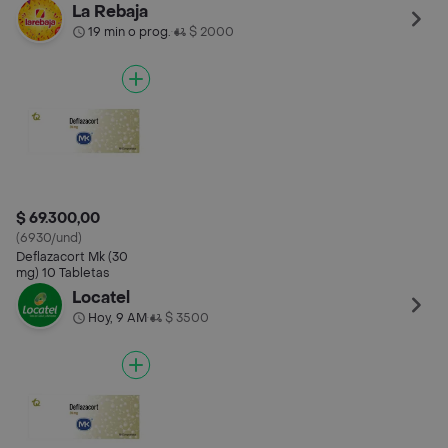
La Rebaja
19 min o prog.
$ 2000
•
$ 69.300,00
(6930/und)
Deflazacort Mk (30
mg) 10 Tabletas
Locatel
Hoy, 9 AM
$ 3500
•