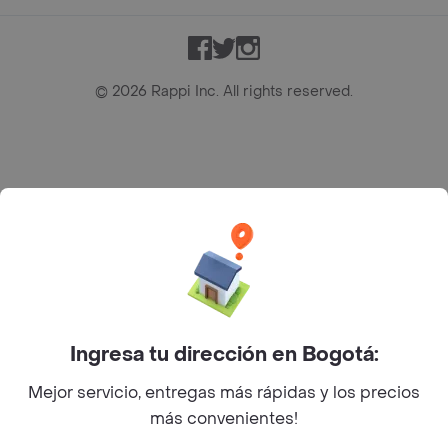
Facebook
Twitter
Instagram
©
2026
Rappi Inc. All rights reserved.
Rappi S.A.S. --- NIT 900.843.898-9 --- Calle 63 # 16A-02
Bogotá D.C. --- notificacionesrappi@rappi.com
Ingresa tu dirección en Bogotá:
Mejor servicio, entregas más rápidas y los precios
más convenientes!