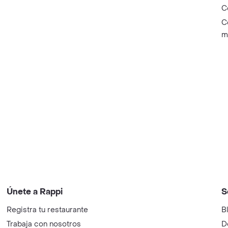
C
C
m
Únete a Rappi
S
Registra tu restaurante
B
Trabaja con nosotros
D