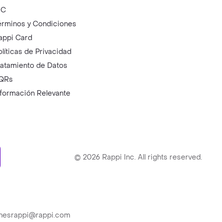
IC
érminos y Condiciones
appi Card
olíticas de Privacidad
ratamiento de Datos
QRs
nformación Relevante
ry
©
2026
Rappi Inc. All rights reserved.
ionesrappi@rappi.com