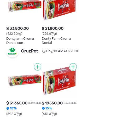
$ 33.800,00
$ 21.800,00
(422.50/g)
(726.67/g)
Dentyfarm Crema
Denty Farm Crema
Dental con
Dental
Clorhexidina para
CruzPet
Mascota
Hoy, 10 AM
$ 7000
•
$ 31.365,00
$ 19.550,00
$ 36.900,00
$ 23.000,00
15%
15%
(392.07/g)
(651.67/g)