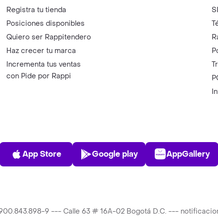
Registra tu tienda
S
Posiciones disponibles
T
Quiero ser Rappitendero
R
Haz crecer tu marca
P
Incrementa tus ventas
T
con Pide por Rappi
P
I
App Store
Play Store
AppGalle
App Store
Google play
AppGallery
T 900.843.898-9 --- Calle 63 # 16A-02 Bogotá D.C. --- notificac