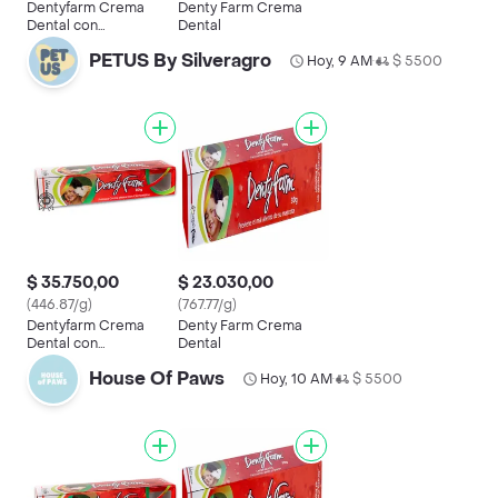
Dentyfarm Crema
Denty Farm Crema
Dental con
Dental
Clorhexidina para
PETUS By Silveragro
Mascota
Hoy, 9 AM
$ 5500
•
$ 35.750,00
$ 23.030,00
(446.87/g)
(767.77/g)
Dentyfarm Crema
Denty Farm Crema
Dental con
Dental
Clorhexidina para
House Of Paws
Mascota
Hoy, 10 AM
$ 5500
•