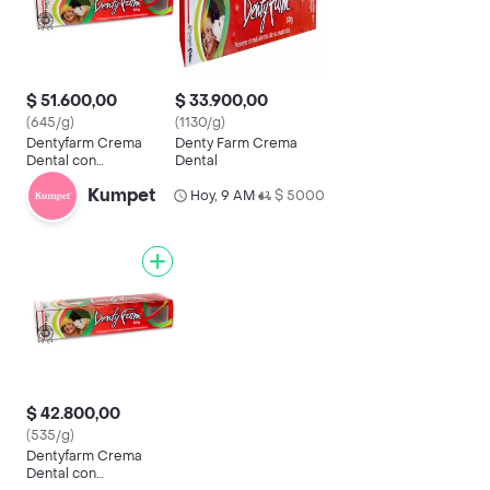
$ 51.600,00
$ 33.900,00
(645/g)
(1130/g)
Dentyfarm Crema
Denty Farm Crema
Dental con
Dental
Clorhexidina para
Kumpet
Mascota
Hoy, 9 AM
$ 5000
•
$ 42.800,00
(535/g)
Dentyfarm Crema
Dental con