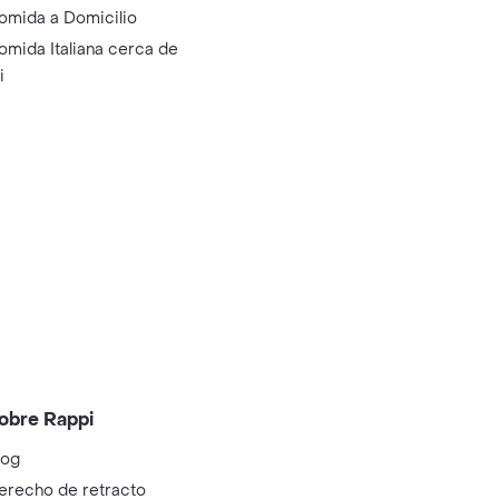
omida a Domicilio
omida Italiana cerca de
i
obre Rappi
log
erecho de retracto