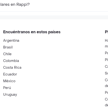
lares en Rappi?
Encuéntranos en estos países
P
Argentina
H
m
Brasil
P
Chile
P
Colombia
C
Costa Rica
S
Ecuador
C
México
d
Perú
P
Uruguay
C
d