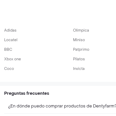
Clorhexidina para
Mascota
Adidas
Olimpica
Locatel
Miniso
BBC
Patprimo
Xbox one
Pilatos
Coco
Invicta
Preguntas frecuentes
¿En dónde puedo comprar productos de Dentyfarm