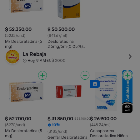
$ 52.350,00
$ 50.500,00
(5235/und)
(841.67/ml)
Mk Desloratadina (5
Desloratadina
mg)
2.5mg/5ml(0.05%)
Jbe Frasco X 60ml +
La Rebaja
Cuch La Sante
Hoy, 9 AM
$ 2000
•
$ 52.700,00
$ 31.850,00
$ 26.900,00
$ 35.400,00
(5270/und)
10%
(448.34/ml)
Mk Desloratadina (5
Coaspharma
(3185/und)
mg)
Desloratadina Niños
Genfar Desloratadina