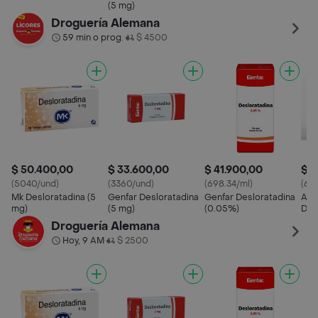
(0.05 %)
(5 mg)
Droguería Alemana
59 min o prog.
$ 4500
•
$ 50.400,00
$ 33.600,00
$ 41.900,00
$ 3
(5040/und)
(3360/und)
(698.34/ml)
(646
Mk Desloratadina (5
Genfar Desloratadina
Genfar Desloratadina
Ame
mg)
(5 mg)
(0.05%)
Des
mg)
Droguería Alemana
Hoy, 9 AM
$ 2500
•