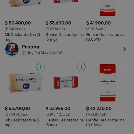
$ 50.400,00
$ 33.600,00
$ 41.900,00
(5040/und)
(3360/und)
(698.34/ml)
Mk Desloratadina (5
Genfar Desloratadina
Genfar Desloratadina
mg)
(5 mg)
(0.05%)
Pasteur
Hoy, 9 AM
$ 4000
•
$ 53.700,00
$ 33.955,00
$ 42.230,00
(5369.90/und)
(3395.40/und)
(703.89/ml)
Mk Desloratadina (5
Genfar Desloratadina
Genfar Desloratadina
mg)
(5 mg)
(0.05%)