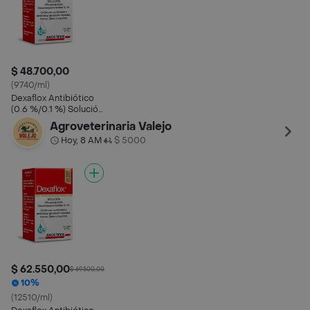
$ 48.700,00
(9740/ml)
Dexaflox Antibiótico
(0.6 %/0.1 %) Solución
para Perros-Gatos y
Agroveterinaria Valejo
Equinos
Hoy, 8 AM
$ 5000
•
$ 62.550,00
$ 69.500,00
10%
(12510/ml)