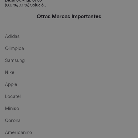
Dexaflox Antibiótico
(0.6 %/0.1 %) Solución
para Perros-Gatos y
Equinos
Otras Marcas Importantes
Adidas
Olimpica
Samsung
Nike
Apple
Locatel
Miniso
Corona
Americanino