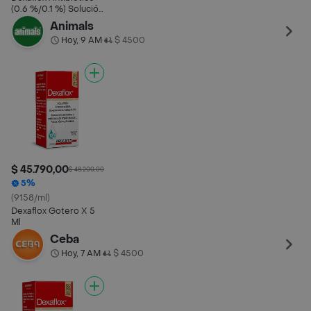
(0.6 %/0.1 %) Solución
para Perros-Gatos y
Animals
Equinos
Hoy, 9 AM
$ 4500
•
$ 45.790,00
$ 48.200,00
5%
(9158/ml)
Dexaflox Gotero X 5
Ml
Ceba
Hoy, 7 AM
$ 4500
•