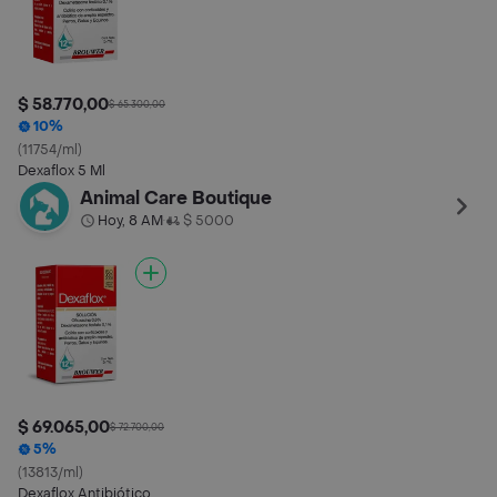
$ 58.770,00
$ 65.300,00
10%
(11754/ml)
Dexaflox 5 Ml
Animal Care Boutique
Hoy, 8 AM
$ 5000
•
$ 69.065,00
$ 72.700,00
5%
(13813/ml)
Dexaflox Antibiótico