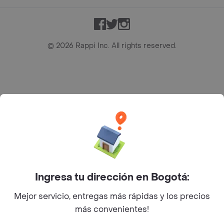
Facebook
Twitter
Instagram
©
2026
Rappi Inc. All rights reserved.
Rappi S.A.S. --- NIT 900.843.898-9 --- Calle 63 # 16A-02
Bogotá D.C. --- notificacionesrappi@rappi.com
Ingresa tu dirección en Bogotá:
Mejor servicio, entregas más rápidas y los precios
más convenientes!