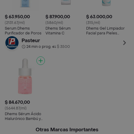
$ 63.950,00
$ 87.900,00
$ 63.000,00
(2131.67/ml)
(5860/ml)
(315/ml)
Serum Dhems
Dhems Sérum
Dhems Gel Limpiador
Purificador de Poros
Vitamina C
Facial para Pieles
Mixtas con Tendencia
Pasteur
Grasa
24 min o prog.
$ 3500
•
$ 84.670,00
(5644.87/ml)
Dhems Sérum Ácido
Hialurónico Bambú y
Avena
Otras Marcas Importantes