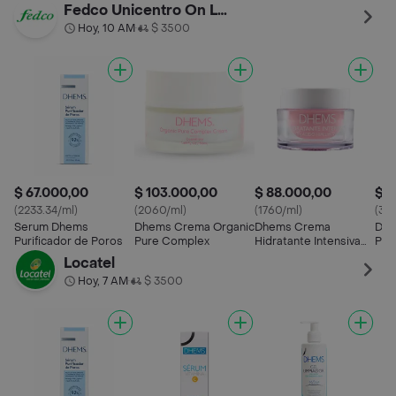
Mix
Fedco Unicentro On Line
Gra
Hoy, 10 AM
$ 3500
•
$ 67.000,00
$ 103.000,00
$ 88.000,00
$ 1
(2233.34/ml)
(2060/ml)
(1760/ml)
(34
Serum Dhems
Dhems Crema Organic
Dhems Crema
Dhe
Purificador de Poros
Pure Complex
Hidratante Intensiva
Pur
Con Ácido Hialurónico
Locatel
Hoy, 7 AM
$ 3500
•