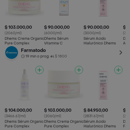
$ 103.000,00
$ 90.000,00
$ 90.000,00
$ 5
(2060/ml)
(6000/ml)
(3000/ml)
(337
Dhems Crema Organic
Dhems Sérum
Sérum Acido
Dhe
Pure Complex
Vitamina C
Hialurónico Dhems
Ant
Farmatodo
19 min o prog.
$ 1800
•
$ 104.000,00
$ 103.000,00
$ 84.950,00
$ 6
(3466.67/ml)
(2060/ml)
(2831.67/ml)
(314
Dhems Sérum Organic
Dhems Crema Organic
Sérum Acido
Dhe
Pure Complex
Pure Complex
Hialurónico Dhems
Faci