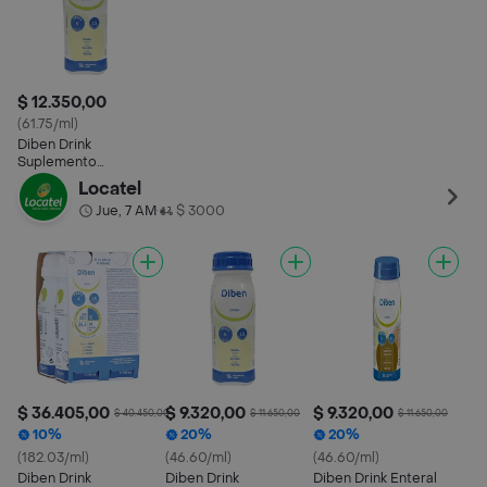
$ 12.350,00
(61.75/ml)
Diben Drink
Suplemento
Nutricional de Vainilla
Locatel
Jue, 7 AM
$ 3000
•
$ 36.405,00
$ 9.320,00
$ 9.320,00
$ 40.450,00
$ 11.650,00
$ 11.650,00
10%
20%
20%
(182.03/ml)
(46.60/ml)
(46.60/ml)
Diben Drink
Diben Drink
Diben Drink Enteral