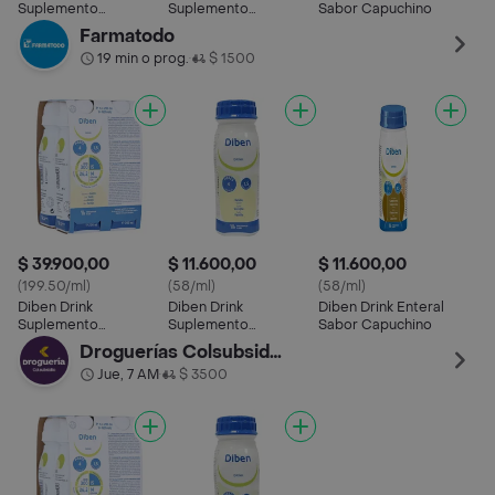
Suplemento
Suplemento
Sabor Capuchino
Alimenticio Líquido
Nutricional de Vainilla
Farmatodo
Sabor a Vainilla
19 min o prog.
$ 1500
•
$ 39.900,00
$ 11.600,00
$ 11.600,00
(199.50/ml)
(58/ml)
(58/ml)
Diben Drink
Diben Drink
Diben Drink Enteral
Suplemento
Suplemento
Sabor Capuchino
Alimenticio Líquido
Nutricional de Vainilla
Droguerías Colsubsidio
Sabor a Vainilla
Jue, 7 AM
$ 3500
•