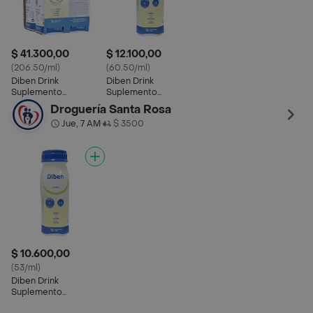
$ 41.300,00
$ 12.100,00
(206.50/ml)
(60.50/ml)
Diben Drink
Diben Drink
Suplemento
Suplemento
Alimenticio Líquido
Nutricional de Vainilla
Droguería Santa Rosa
Sabor a Vainilla
Jue, 7 AM
$ 3500
•
$ 10.600,00
(53/ml)
Diben Drink
Suplemento
Nutricional de Vainilla