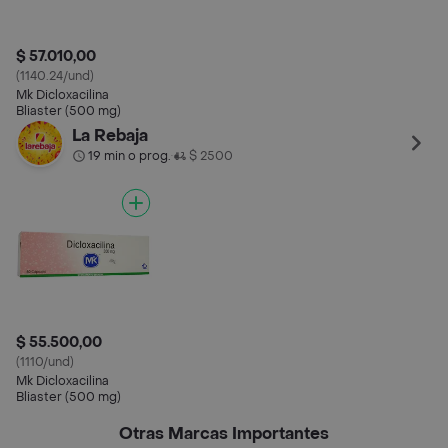
$ 57.010,00
(1140.24/und)
Mk Dicloxacilina
Bliaster (500 mg)
La Rebaja
19 min o prog.
$ 2500
•
$ 55.500,00
(1110/und)
Mk Dicloxacilina
Bliaster (500 mg)
Otras Marcas Importantes