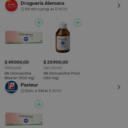
Blister
Droguería Alemana
59 min o prog.
$ 4500
•
$ 49.000,00
$ 20.900,00
(980/und)
(261.25/ml)
Mk Dicloxacilina
Mk Dicloxacilina Polvo
Bliaster (500 mg)
(250 mg)
Pasteur
Dom, 6 AM
$ 4000
•