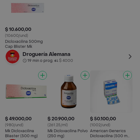
$ 10.600,00
(10600/und)
Dicloxacilina 500mg
Cap Blister Mk
Droguería Alemana
19 min o prog.
$ 4000
•
$ 49.000,00
$ 20.900,00
$ 50.100,00
(980/und)
(261.25/ml)
(1002/und)
Mk Dicloxacilina
Mk Dicloxacilina Polvo
American Generics
Bliaster (500 mg)
(250 mg)
Dicloxacilina (500 mg)