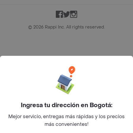
Facebook
Twitter
Instagram
©
2026
Rappi Inc. All rights reserved.
Rappi S.A.S. --- NIT 900.843.898-9 --- Calle 63 # 16A-02
Bogotá D.C. --- notificacionesrappi@rappi.com
Ingresa tu dirección en Bogotá:
Mejor servicio, entregas más rápidas y los precios
más convenientes!