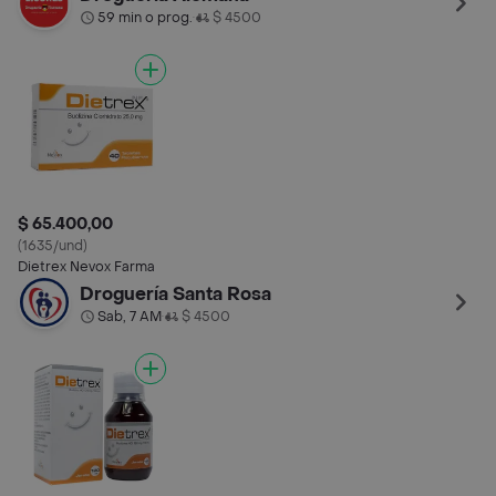
59 min o prog.
$ 4500
•
$ 65.400,00
(1635/und)
Dietrex Nevox Farma
Droguería Santa Rosa
Sab, 7 AM
$ 4500
•