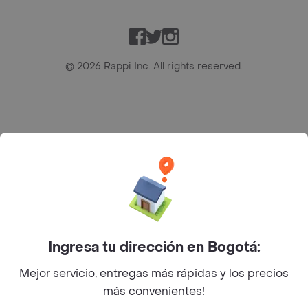
Facebook
Twitter
Instagram
©
2026
Rappi Inc. All rights reserved.
Rappi S.A.S. --- NIT 900.843.898-9 --- Calle 63 # 16A-02
Bogotá D.C. --- notificacionesrappi@rappi.com
Ingresa tu dirección en Bogotá:
Mejor servicio, entregas más rápidas y los precios
más convenientes!