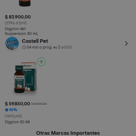
$ 83.900,00
(2796.67/ml)
Digyton Vet
Suspension 30 mL
Castell Pet
54 min o prog.
$ 6000
•
$ 59.850,00
$ 66.500,00
10%
(1995/ml)
Digyton 30 Ml
Otras Marcas Importantes