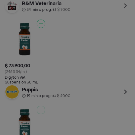
R&M Veterinaria
34 min o prog.
$ 7000
•
$ 73.900,00
(2463.34/ml)
Digyton Vet
Suspension 30 mL
Puppis
19 min o prog.
$ 4000
•