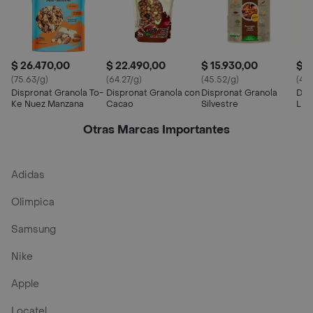
$ 26.470,00
$ 22.490,00
$ 15.930,00
$ 1
(75.63/g)
(64.27/g)
(45.52/g)
(44.
Dispronat Granola To-
Dispronat Granola con
Dispronat Granola
Dis
Ke Nuez Manzana
Cacao
Silvestre
Lig
Otras Marcas Importantes
Adidas
Olimpica
Samsung
Nike
Apple
Locatel