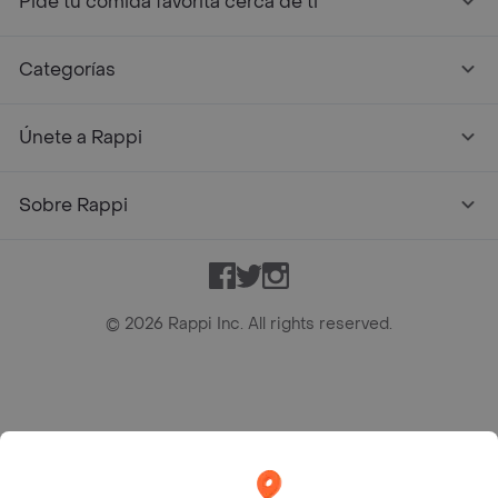
Pide tu comida favorita cerca de ti
Categorías
Únete a Rappi
Sobre Rappi
Facebook
Twitter
Instagram
©
2026
Rappi Inc. All rights reserved.
Rappi S.A.S. --- NIT 900.843.898-9 --- Calle 63 # 16A-02
Bogotá D.C. --- notificacionesrappi@rappi.com