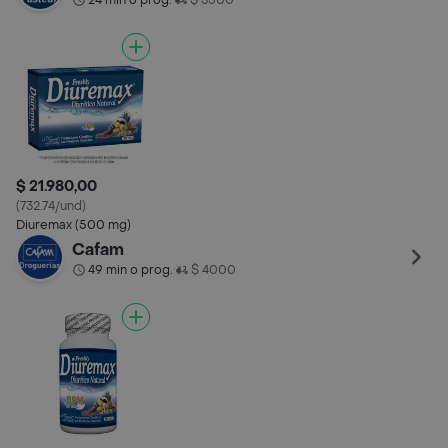
24 min o prog.
$ 3500
$ 21.980,00
(732.74/und)
Diuremax (500 mg)
Cafam
49 min o prog.
$ 4000
•