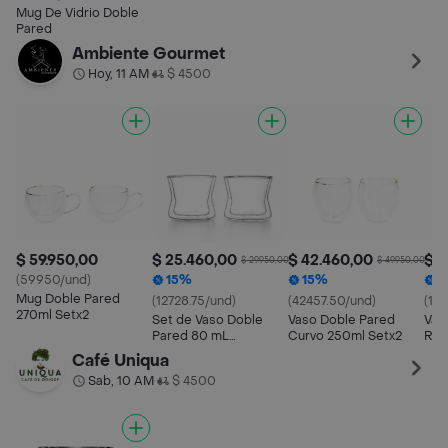
Mug De Vidrio Doble
Pared
Ambiente Gourmet
Hoy, 11 AM
$ 4500
•
$ 59.950,00
$ 25.460,00
$ 42.460,00
$ 4
$ 29.950,00
$ 49.950,00
(59950/und)
15%
15%
1
Mug Doble Pared
(12728.75/und)
(42457.50/und)
(157
270ml Setx2
Set de Vaso Doble
Vaso Doble Pared
Vas
Pared 80 mL
Curvo 250ml Setx2
Rec
Ambiente Gourmet
Café Uniqua
Sab, 10 AM
$ 4500
•