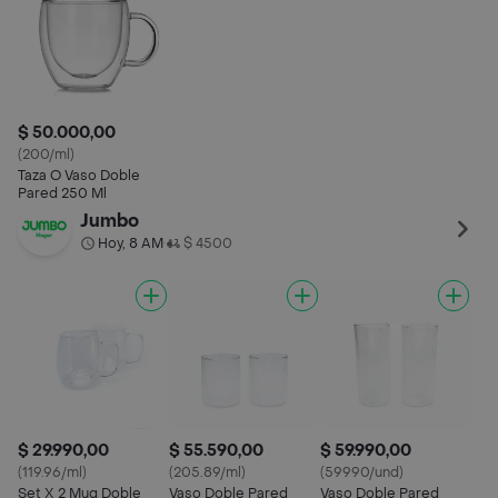
$ 50.000,00
(200/ml)
Taza O Vaso Doble
Pared 250 Ml
Jumbo
Hoy, 8 AM
$ 4500
•
$ 29.990,00
$ 55.590,00
$ 59.990,00
(119.96/ml)
(205.89/ml)
(59990/und)
Set X 2 Mug Doble
Vaso Doble Pared
Vaso Doble Pared