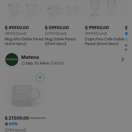
$ 49.950,00
$ 59.950,00
$ 99.950,00
$ 2
(49950/und)
(59950/und)
(99950/und)
1
Mug Alto Doble Pared
Mug Doble Pared
Copa Para Cafe Doble
(127
160ml Setx2
270ml Setx2
Pared 260ml Setx2
Set
Par
Amb
Matena
Sab, 10 AM
$ 4000
•
$ 27.500,00
$ 55.000,00
50%
(27500/und)