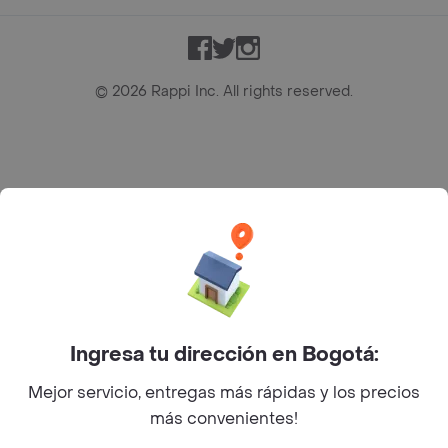
Facebook
Twitter
Instagram
©
2026
Rappi Inc. All rights reserved.
Rappi S.A.S. --- NIT 900.843.898-9 --- Calle 63 # 16A-02
Bogotá D.C. --- notificacionesrappi@rappi.com
Ingresa tu dirección en Bogotá:
Mejor servicio, entregas más rápidas y los precios
más convenientes!