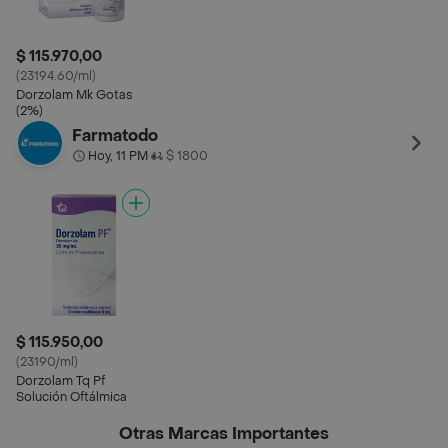
$ 115.970,00
(23194.60/ml)
Dorzolam Mk Gotas
(2%)
Farmatodo
Hoy, 11 PM
$ 1800
•
$ 115.950,00
(23190/ml)
Dorzolam Tq Pf
Solución Oftálmica
Otras Marcas Importantes