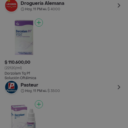
Droguería Alemana
Hoy, 11 PM
$ 4000
•
$ 110.600,00
(22120/ml)
Dorzolam Tq Pf
Solución Oftálmica
Pasteur
Hoy, 11 PM
$ 3500
•