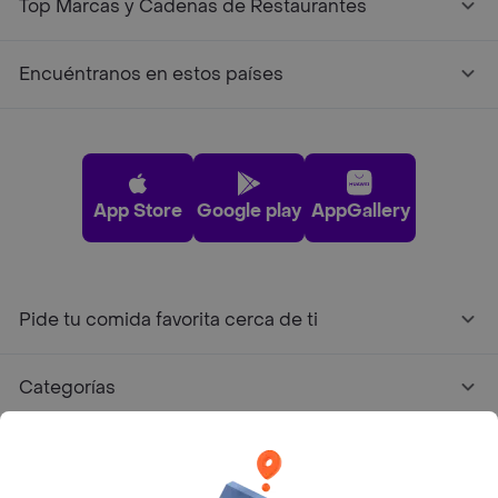
Top Marcas y Cadenas de Restaurantes
Encuéntranos en estos países
App Store
Google play
AppGallery
Pide tu comida favorita cerca de ti
Categorías
Únete a Rappi