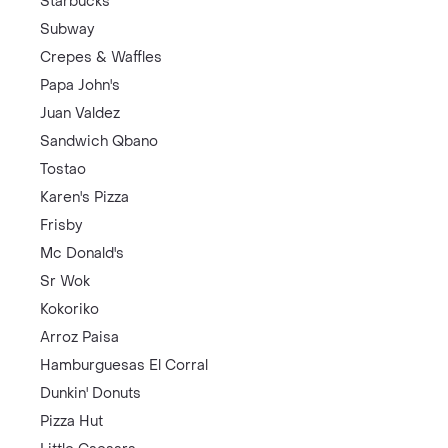
Starbucks
Subway
Crepes & Waffles
Papa John's
Juan Valdez
Sandwich Qbano
Tostao
Karen's Pizza
Frisby
Mc Donald's
Sr Wok
Kokoriko
Arroz Paisa
Hamburguesas El Corral
Dunkin' Donuts
Pizza Hut