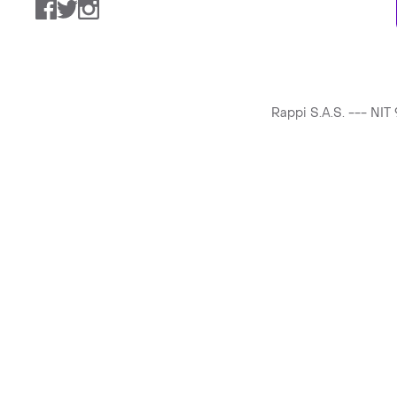
Facebook
Twitter
Instagram
Rappi S.A.S. --- NI