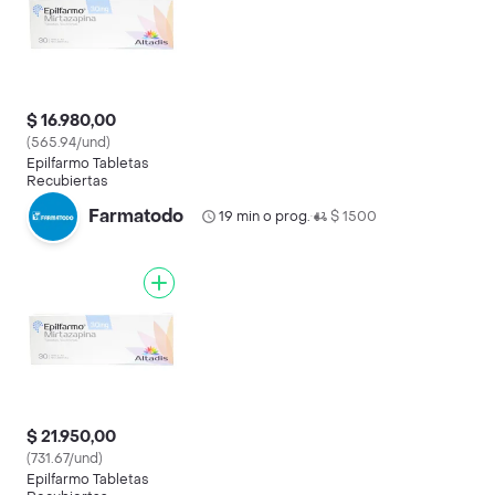
$ 16.980,00
(565.94/und)
Epilfarmo Tabletas
Recubiertas
Farmatodo
19 min o prog.
$ 1500
•
$ 21.950,00
(731.67/und)
Epilfarmo Tabletas