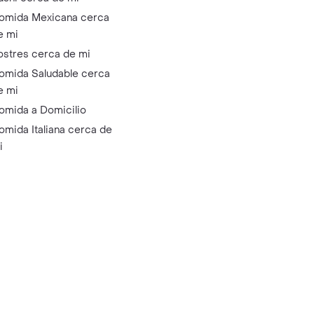
omida Mexicana cerca
e mi
ostres cerca de mi
omida Saludable cerca
e mi
omida a Domicilio
omida Italiana cerca de
i