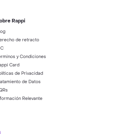
obre Rappi
log
erecho de retracto
IC
érminos y Condiciones
appi Card
olíticas de Privacidad
ratamiento de Datos
QRs
nformación Relevante
ry