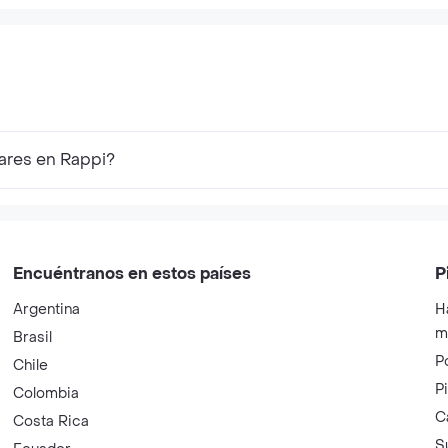
ares en Rappi?
Encuéntranos en estos países
P
Argentina
H
m
Brasil
P
Chile
P
Colombia
C
Costa Rica
S