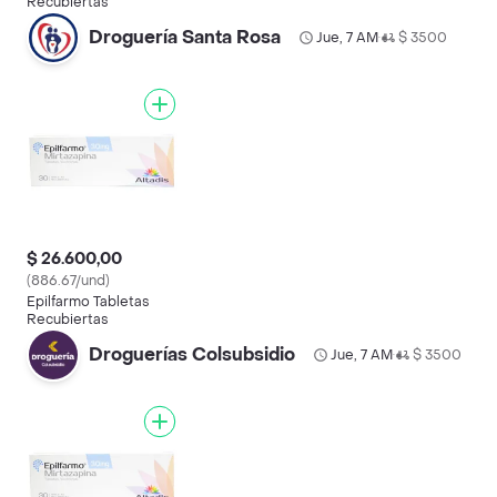
Recubiertas
Droguería Santa Rosa
Jue, 7 AM
$ 3500
•
$ 26.600,00
(886.67/und)
Epilfarmo Tabletas
Recubiertas
Droguerías Colsubsidio
Jue, 7 AM
$ 3500
•