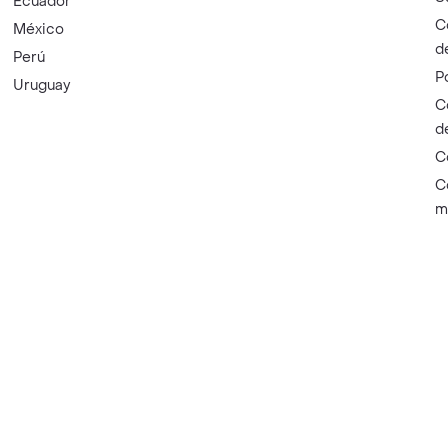
Ecuador
C
México
d
Perú
P
Uruguay
C
d
C
C
m