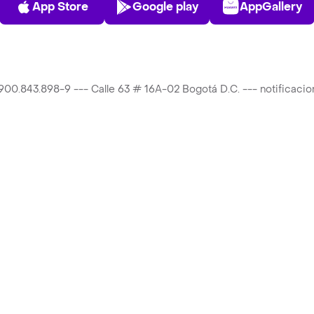
App Store
Google play
AppGallery
T 900.843.898-9 --- Calle 63 # 16A-02 Bogotá D.C. --- notificac