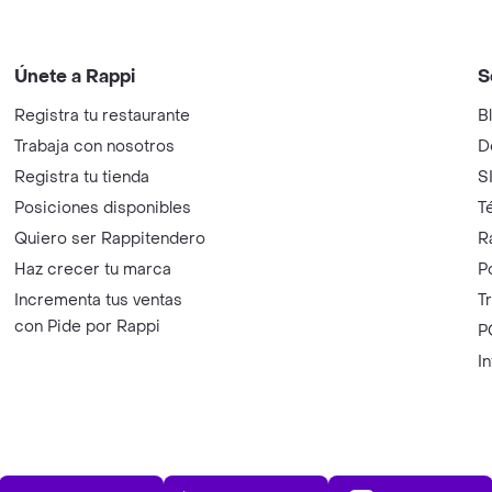
Únete a Rappi
S
Registra tu restaurante
B
Trabaja con nosotros
D
Registra tu tienda
S
Posiciones disponibles
T
Quiero ser Rappitendero
R
Haz crecer tu marca
P
Incrementa tus ventas
T
con Pide por Rappi
P
I
App Store
Play Store
AppGalle