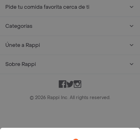
Pide tu comida favorita cerca de ti
Categorías
Únete a Rappi
Sobre Rappi
Facebook
Twitter
Instagram
©
2026
Rappi Inc. All rights reserved.
Rappi S.A.S. --- NIT 900.843.898-9 --- Calle 63 # 16A-02
Bogotá D.C. --- notificacionesrappi@rappi.com