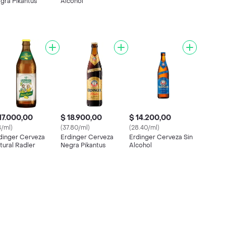
gra Pikantus
Alcohol
17.000,00
$ 18.900,00
$ 14.200,00
4/ml)
(37.80/ml)
(28.40/ml)
dinger Cerveza
Erdinger Cerveza
Erdinger Cerveza Sin
tural Radler
Negra Pikantus
Alcohol