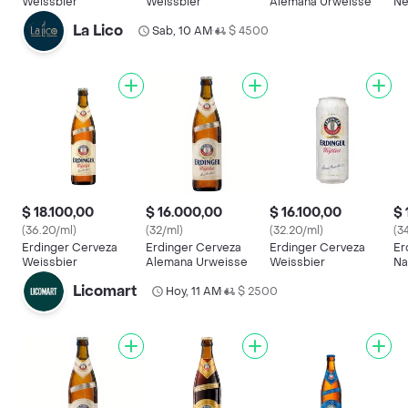
Weissbier
Weissbier
Alemana Urweisse
Ne
La Lico
Sab, 10 AM
$ 4500
•
$ 18.100,00
$ 16.000,00
$ 16.100,00
$ 
(36.20/ml)
(32/ml)
(32.20/ml)
(3
Erdinger Cerveza
Erdinger Cerveza
Erdinger Cerveza
Er
Weissbier
Alemana Urweisse
Weissbier
Na
Licomart
Hoy, 11 AM
$ 2500
•