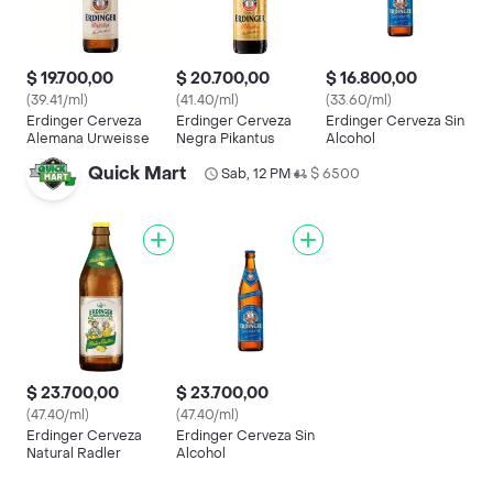
$ 19.700,00
$ 20.700,00
$ 16.800,00
(39.41/ml)
(41.40/ml)
(33.60/ml)
Erdinger Cerveza
Erdinger Cerveza
Erdinger Cerveza Sin
Alemana Urweisse
Negra Pikantus
Alcohol
Quick Mart
Sab, 12 PM
$ 6500
•
$ 23.700,00
$ 23.700,00
(47.40/ml)
(47.40/ml)
Erdinger Cerveza
Erdinger Cerveza Sin
Natural Radler
Alcohol