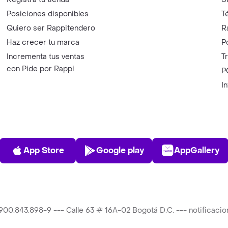
Posiciones disponibles
T
Quiero ser Rappitendero
R
Haz crecer tu marca
P
Incrementa tus ventas
T
con Pide por Rappi
P
I
App Store
Play Store
AppGalle
App Store
Google play
AppGallery
T 900.843.898-9 --- Calle 63 # 16A-02 Bogotá D.C. --- notificac