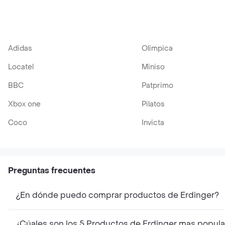
Adidas
Olimpica
Locatel
Miniso
BBC
Patprimo
Xbox one
Pilatos
Coco
Invicta
Preguntas frecuentes
¿En dónde puedo comprar productos de Erdinger?
¿Cúales son los 5 Productos de Erdinger mas popula