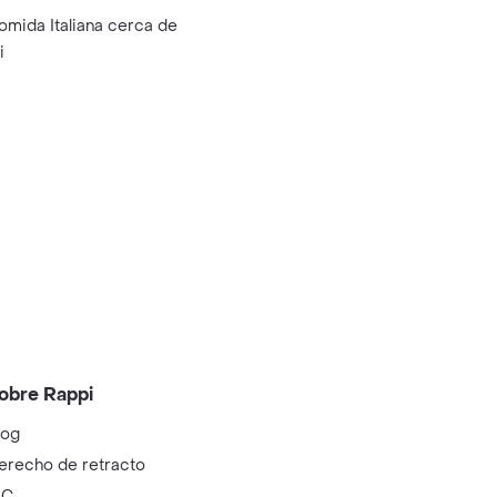
omida Italiana cerca de
i
obre Rappi
log
erecho de retracto
IC