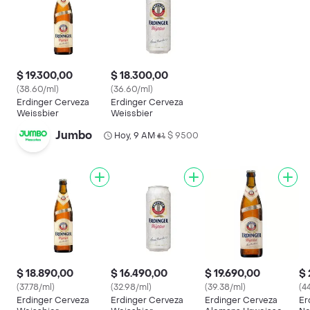
$ 19.300,00
$ 18.300,00
(38.60/ml)
(36.60/ml)
Erdinger Cerveza
Erdinger Cerveza
Weissbier
Weissbier
Jumbo
Hoy, 9 AM
$ 9500
•
$ 18.890,00
$ 16.490,00
$ 19.690,00
$ 
(37.78/ml)
(32.98/ml)
(39.38/ml)
(4
Erdinger Cerveza
Erdinger Cerveza
Erdinger Cerveza
Er