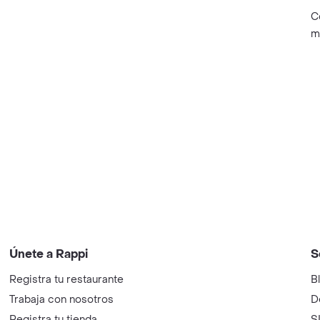
C
m
Únete a Rappi
S
Registra tu restaurante
B
Trabaja con nosotros
D
Registra tu tienda
S