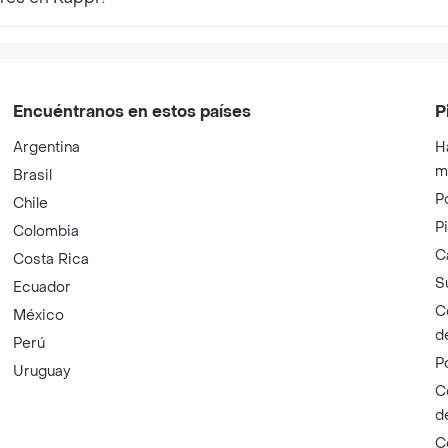
Encuéntranos en estos países
P
Argentina
H
m
Brasil
P
Chile
P
Colombia
C
Costa Rica
S
Ecuador
C
México
d
Perú
P
Uruguay
C
d
C