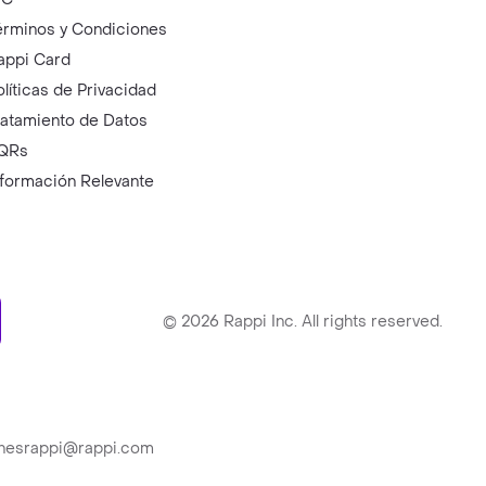
érminos y Condiciones
appi Card
olíticas de Privacidad
ratamiento de Datos
QRs
nformación Relevante
ry
©
2026
Rappi Inc. All rights reserved.
ionesrappi@rappi.com