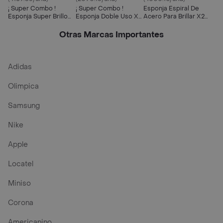
¡ Super Combo !
¡ Super Combo !
Esponja Espiral De
Esponja Super Brillo
Esponja Doble Uso X2
Acero Para Brillar X2
X2 Unidades
Unidades
Unidades
Otras Marcas Importantes
Adidas
Olimpica
Samsung
Nike
Apple
Locatel
Miniso
Corona
Americanino