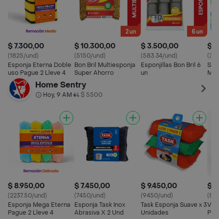
$ 7.300,00
$ 10.300,00
$ 3.500,00
$ 1
(1825/und)
(5150/und)
(583.34/und)
(35
Esponja Eterna Doble
Bon Bril Multiesponja
Esponjillas Bon Bril 6
Sco
uso Pague 2 Lleve 4
Super Ahorro
un
Mul
Home Sentry
Hoy, 9 AM
$ 5500
•
$ 8.950,00
$ 7.450,00
$ 9.450,00
$ 8
(2237.50/und)
(7450/und)
(9450/und)
(87
Esponja Mega Eterna
Esponja Task Inox
Task Esponja Suave x 3
Vir
Pague 2 Lleve 4
Abrasiva X 2 Und
Unidades
Pla