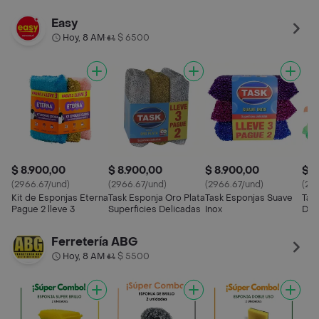
Easy
Hoy, 8 AM
$ 6500
•
$ 8.900,00
$ 8.900,00
$ 8.900,00
$ 6
(2966.67/und)
(2966.67/und)
(2966.67/und)
(23
Kit de Esponjas Eterna
Task Esponja Oro Plata
Task Esponjas Suave
Tas
Pague 2 lleve 3
Superficies Delicadas
Inox
Del
Ferretería ABG
Hoy, 8 AM
$ 5500
•