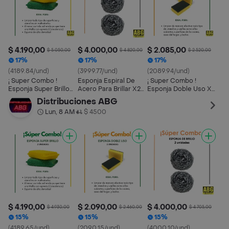
$ 4.190,00
$ 4.000,00
$ 2.085,00
$ 5.050,00
$ 4.820,00
$ 2.520,00
17%
17%
17%
(4189.84/und)
(3999.77/und)
(2089.94/und)
¡ Super Combo !
Esponja Espiral De
¡ Super Combo !
Esponja Super Brillo
Acero Para Brillar X2
Esponja Doble Uso X2
X2 Unidades
Unidades
Unidades
Distribuciones ABG
Lun, 8 AM
$ 4500
•
$ 4.190,00
$ 2.090,00
$ 4.000,00
$ 4.930,00
$ 2.460,00
$ 4.705,00
15%
15%
15%
(4189.65/und)
(2090.15/und)
(4000.10/und)