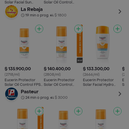
50 + Toque Seco
Tin
Solar Facial Sun
Solar Oil Control
50+
Control Piel Manchada
Tinted Tono Medio Fps
La Rebaja
– Con Color Claro
50+
19 min o prog.
$ 1800
•
Fps50+
$ 135.900,00
$ 140.400,00
$ 133.300,00
$ 1
(2718/ml)
(2808/ml)
(2666/ml)
(29
Eucerin Protector
Eucerin Protector
Eucerin Protector
Euc
Solar Oil Control FPS
Solar Oil Control
Solar Facial Hydro
Sol
50 + Toque Seco
Tinted Tono Claro Fps
Fluid Fps 50 + 50 mL
Fps
Pasteur
50+
24 min o prog.
$ 3000
•