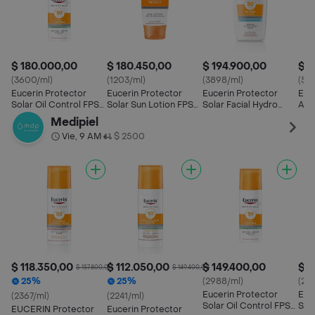
$ 180.000,00
$ 180.450,00
$ 194.900,00
$ 2
(3600/ml)
(1203/ml)
(3898/ml)
(57
Eucerin Protector
Eucerin Protector
Eucerin Protector
Euc
Solar Oil Control FPS
Solar Sun Lotion FPS
Solar Facial Hydro
Ant
50 + Toque Seco
50+
Fluid Fps 50 + 50 mL
Spf
Medipiel
Vie, 9 AM
$ 2500
•
$ 118.350,00
$ 112.050,00
$ 149.400,00
$ 1
$ 157.800,00
$ 149.400,00
25%
25%
(2988/ml)
(29
Eucerin Protector
Euc
(2367/ml)
(2241/ml)
Solar Oil Control FPS
Sola
EUCERIN Protector
Eucerin Protector