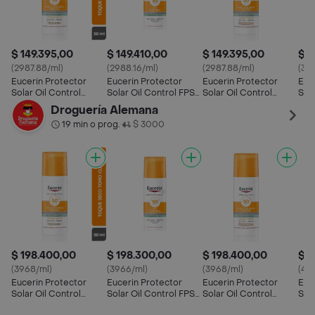
$ 149.395,00
$ 149.410,00
$ 149.395,00
$ 1
(2987.88/ml)
(2988.16/ml)
(2987.88/ml)
(315
Eucerin Protector
Eucerin Protector
Eucerin Protector
Euc
Solar Oil Control
Solar Oil Control FPS
Solar Oil Control
Sola
Tinted Tono Claro Fps
50 + Toque Seco
Tinted Tono Medio Fps
Ant
Droguería Alemana
50+
50+
19 min o prog.
$ 3000
•
$ 198.400,00
$ 198.300,00
$ 198.400,00
$ 2
(3968/ml)
(3966/ml)
(3968/ml)
(41
Eucerin Protector
Eucerin Protector
Eucerin Protector
Euc
Solar Oil Control
Solar Oil Control FPS
Solar Oil Control
Sol
Tinted Tono Claro Fps
50 + Toque Seco
Tinted Tono Medio Fps
Fps