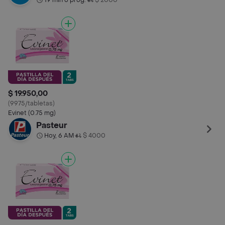
19 min o prog.
$ 2000
$ 19.950,00
(9975/tabletas)
Evinet (0.75 mg)
Pasteur
Hoy, 6 AM
$ 4000
•