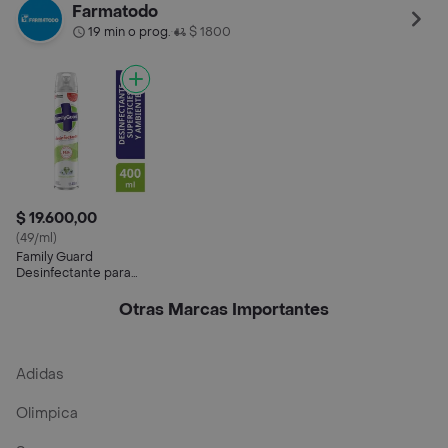
Superficies en
Farmatodo
Aerosol
19 min o prog.
$ 1800
•
$ 19.600,00
(49/ml)
Family Guard
Desinfectante para
Superficies en
Aerosol
Otras Marcas Importantes
Adidas
Olimpica