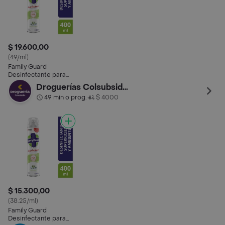
$ 19.600,00
(49/ml)
Family Guard
Desinfectante para
Superficies en
Droguerías Colsubsidio
Aerosol
49 min o prog.
$ 4000
•
$ 15.300,00
(38.25/ml)
Family Guard
Desinfectante para