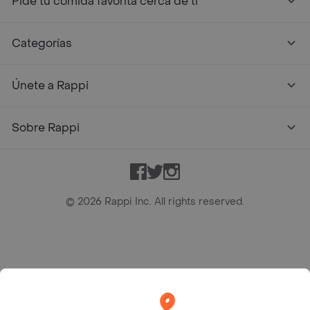
Pide tu comida favorita cerca de ti
Categorías
Únete a Rappi
Sobre Rappi
Facebook
Twitter
Instagram
©
2026
Rappi Inc. All rights reserved.
Rappi S.A.S. --- NIT 900.843.898-9 --- Calle 63 # 16A-02
Bogotá D.C. --- notificacionesrappi@rappi.com