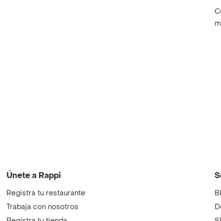
C
m
Únete a Rappi
S
Registra tu restaurante
B
Trabaja con nosotros
D
Registra tu tienda
S