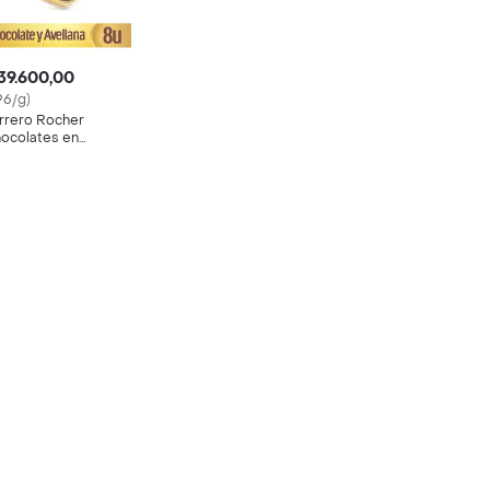
39.600,00
96/g)
rrero Rocher
ocolates en
tuche de Corazón