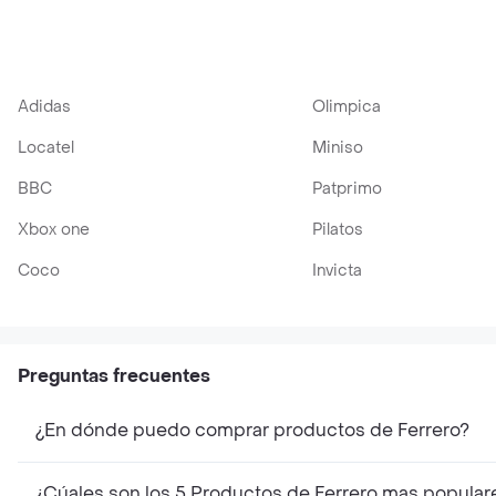
Adidas
Olimpica
Locatel
Miniso
BBC
Patprimo
Xbox one
Pilatos
Coco
Invicta
Preguntas frecuentes
¿En dónde puedo comprar productos de Ferrero?
¿Cúales son los 5 Productos de Ferrero mas popular