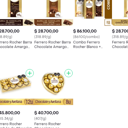
28.700,00
$ 28.700,00
$ 86.100,00
$ 28.70
18.89/g)
(318.89/g)
(86100/combo)
(318.89/g
rrero Rocher Barra
Ferrero Rocher Barra
Combo Ferrero
Ferrero 
ocolate Amargo
Chocolate Amargo
Rocher Blanco +
Chocolat
llena Avellana
Rellena
Ferrero Rocher
Rellena
Amargo + Avellana
45.800,00
$ 40.700,00
05.34/g)
(407/g)
rrero Rocher
Ferrero Rocher