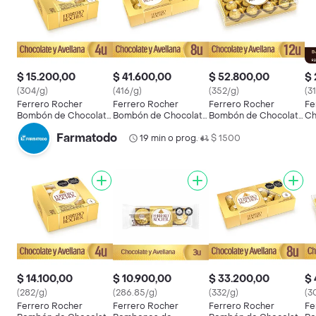
$ 15.200,00
$ 41.600,00
$ 52.800,00
$ 
(304/g)
(416/g)
(352/g)
(3
Ferrero Rocher
Ferrero Rocher
Ferrero Rocher
Fe
Bombón de Chocolate
Bombón de Chocolate
Bombón de Chocolate
Ch
y Avellana
y Avellana
y Avellanas
Re
Farmatodo
19 min o prog.
$ 1500
•
$ 14.100,00
$ 10.900,00
$ 33.200,00
$ 
(282/g)
(286.85/g)
(332/g)
(3
Ferrero Rocher
Ferrero Rocher
Ferrero Rocher
Fe