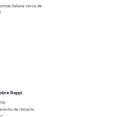
omida Italiana cerca de
i
obre Rappi
log
erecho de retracto
IC