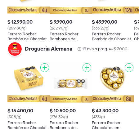
$ 12.990,00
$ 9.990,00
$ 49.990,00
$ 
(259.80/g)
(262.90/g)
(333.27/g)
(3
Ferrero Rocher
Ferrero Rocher
Ferrero Rocher
Fe
Bombón de Chocolate
Bombones de
Bombón de Chocolate
Ch
y Avellana
Chocolate y Avellana
y Avellanas
Es
Droguería Alemana
19 min o prog.
$ 3000
•
$ 15.400,00
$ 10.500,00
$ 43.300,00
(308/g)
(276.32/g)
(433/g)
Ferrero Rocher
Ferrero Rocher
Ferrero Rocher
Bombón de Chocolate
Bombones de
Chocolates en
y Avellana
Chocolate y Avellana
Estuche de Corazón