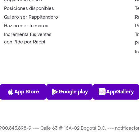
Posiciones disponibles
T
Quiero ser Rappitendero
R
Haz crecer tu marca
P
Incrementa tus ventas
T
con Pide por Rappi
P
I
App Store
Play Store
AppGalle
App Store
Google play
AppGallery
T 900.843.898-9 --- Calle 63 # 16A-02 Bogotá D.C. --- notificac