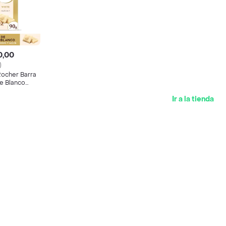
0,00
)
Rocher Barra
e Blanco
Ir a la tienda