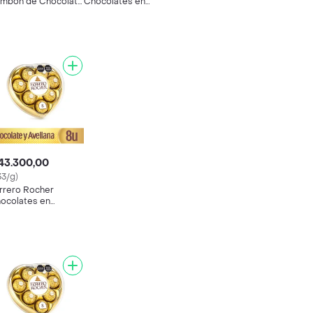
mbón de Chocolate
Chocolates en
Avellanas
Estuche de Corazón
43.300,00
33/g)
rrero Rocher
ocolates en
tuche de Corazón