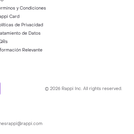
érminos y Condiciones
appi Card
olíticas de Privacidad
ratamiento de Datos
QRs
nformación Relevante
ry
©
2026
Rappi Inc. All rights reserved.
ionesrappi@rappi.com