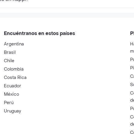
Encuéntranos en estos países
P
Argentina
H
m
Brasil
P
Chile
P
Colombia
C
Costa Rica
S
Ecuador
C
México
d
Perú
P
Uruguay
C
d
C