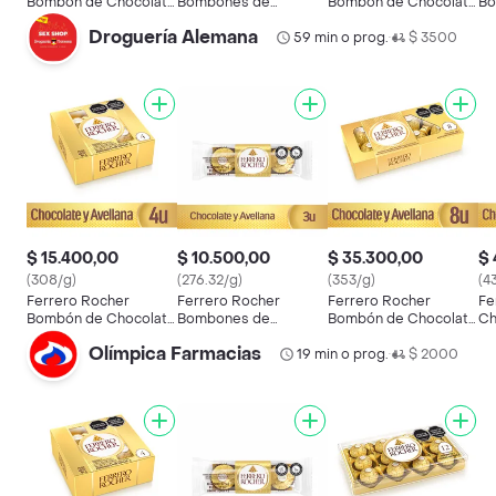
Bombón de Chocolate
Bombones de
Bombón de Chocolate
Bo
y Avellana
Chocolate y Avellana
y Avellana
y 
Droguería Alemana
59 min o prog.
$ 3500
•
$ 15.400,00
$ 10.500,00
$ 35.300,00
$ 
(308/g)
(276.32/g)
(353/g)
(4
Ferrero Rocher
Ferrero Rocher
Ferrero Rocher
Fe
Bombón de Chocolate
Bombones de
Bombón de Chocolate
Ch
y Avellana
Chocolate y Avellana
y Avellana
Es
Olímpica Farmacias
19 min o prog.
$ 2000
•