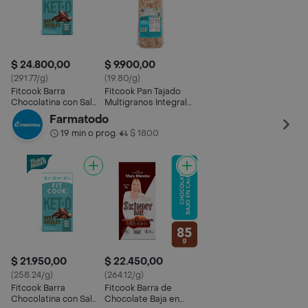
$ 24.800,00
$ 9.900,00
(291.77/g)
(19.80/g)
Fitcook Barra
Fitcook Pan Tajado
Chocolatina con Sal
Multigranos Integral
Marina
Sabor Mantequilla
Farmatodo
19 min o prog.
$ 1800
•
$ 21.950,00
$ 22.450,00
(258.24/g)
(264.12/g)
Fitcook Barra
Fitcook Barra de
Chocolatina con Sal
Chocolate Baja en