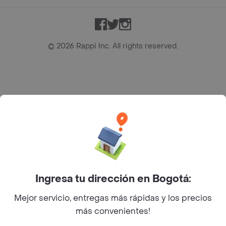
Facebook
Twitter
Instagram
©
2026
Rappi Inc. All rights reserved.
Rappi S.A.S. --- NIT 900.843.898-9 --- Calle 63 # 16A-02
Bogotá D.C. --- notificacionesrappi@rappi.com
Ingresa tu dirección en Bogotá:
Mejor servicio, entregas más rápidas y los precios
más convenientes!