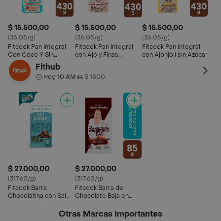
$ 15.500,00
$ 15.500,00
$ 15.500,00
(36.05/g)
(36.05/g)
(36.05/g)
Fitcook Pan Integral
Fitcook Pan Integral
Fitcook Pan Integral
Con Coco Y Sin
con Ajo y Finas
con Ajonjolí sin Azúcar
Lácteos
Hierbas
Fithub
Hoy, 10 AM
$ 1800
•
$ 27.000,00
$ 27.000,00
(317.65/g)
(317.65/g)
Fitcook Barra
Fitcook Barra de
Chocolatina con Sal
Chocolate Baja en
Marina
Calorías Skinny
Otras Marcas Importantes