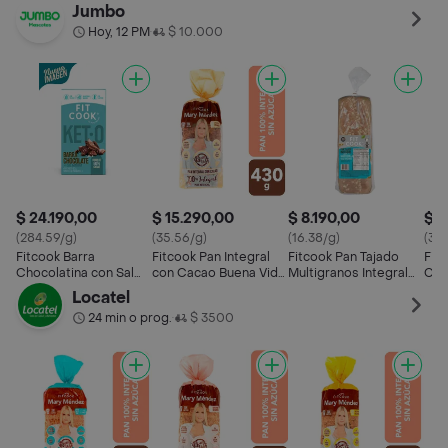
Marina
Calorías Skinny
Jumbo
Hoy, 12 PM
$ 10.000
•
$ 24.190,00
$ 15.290,00
$ 8.190,00
$ 1
(284.59/g)
(35.56/g)
(16.38/g)
(36.
Fitcook Barra
Fitcook Pan Integral
Fitcook Pan Tajado
Fitc
Chocolatina con Sal
con Cacao Buena Vida
Multigranos Integral
Con
Marina
Mary Méndez
Sabor Mantequilla
Lác
Locatel
24 min o prog.
$ 3500
•