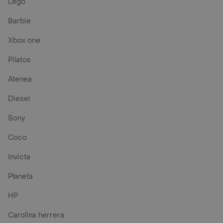
Invicta
Planeta
HP
Carolina herrera
Preguntas frecuentes
¿En dónde puedo comprar productos de
Fosfogen?
¿Cúales son los 3 Productos de Fosfogen mas
populares en Rappi?