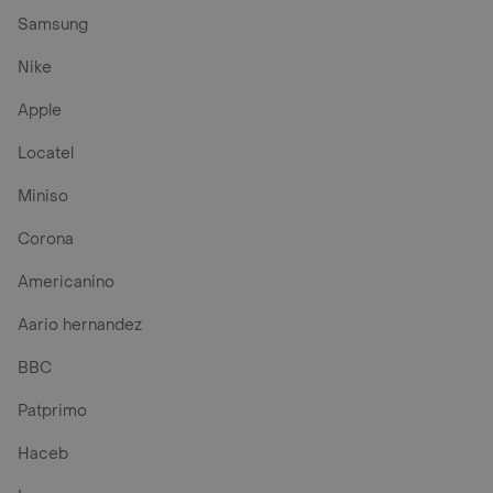
BBC
Patprimo
Haceb
Lego
Barbie
Xbox one
Pilatos
Atenea
Diesel
Sony
Coco