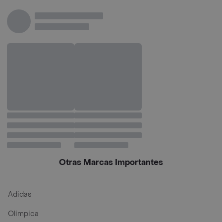
Otras Marcas Importantes
Adidas
Olimpica
Samsung
Nike
Apple
Locatel
Miniso
Corona
Americanino
Aario hernandez