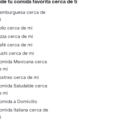
ide tu comida favorita cerca de ti
amburguesa cerca de
i
ollo cerca de mi
izza cerca de mi
afé cerca de mi
ushi cerca de mi
omida Mexicana cerca
e mi
ostres cerca de mi
omida Saludable cerca
e mi
omida a Domicilio
omida Italiana cerca de
i