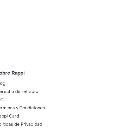
obre Rappi
log
erecho de retracto
IC
érminos y Condiciones
appi Card
olíticas de Privacidad