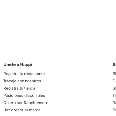
Únete a Rappi
S
Registra tu restaurante
B
Trabaja con nosotros
D
Registra tu tienda
S
Posiciones disponibles
T
Quiero ser Rappitendero
R
Haz crecer tu marca
P