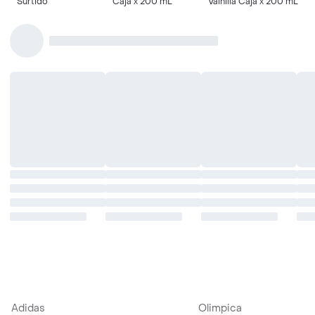
Surtido
Caja x 200 mL
Vainilla Caja x 200 mL
Adidas
Olimpica