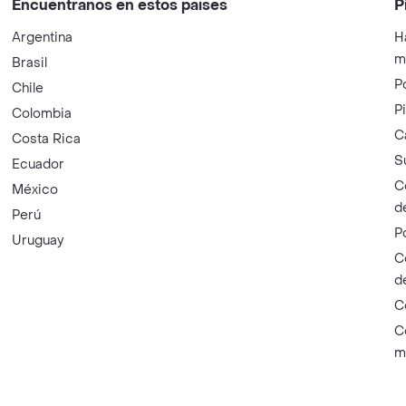
Encuéntranos en estos países
P
Argentina
H
m
Brasil
P
Chile
P
Colombia
C
Costa Rica
S
Ecuador
C
México
d
Perú
P
Uruguay
C
d
C
C
m