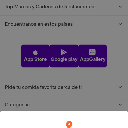
Top Marcas y Cadenas de Restaurantes
Encuéntranos en estos países
App Store
Google play
AppGallery
Pide tu comida favorita cerca de ti
Categorías
Únete a Rappi