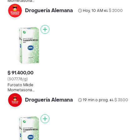
Mometasona
Antipruritico (0.05 %)
Droguería Alemana
Hoy, 10 AM
$ 2000
•
$ 91.400,00
(5077.78/g)
Furoato Mkde
Mometasona
Antipruritico (0.05 %)
Droguería Alemana
19 min o prog.
$ 3500
•