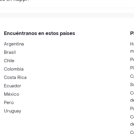
Encuéntranos en estos países
P
Argentina
H
m
Brasil
P
Chile
P
Colombia
C
Costa Rica
S
Ecuador
C
México
d
Perú
P
Uruguay
C
d
C