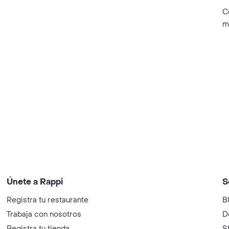
C
m
Únete a Rappi
S
Registra tu restaurante
B
Trabaja con nosotros
D
Registra tu tienda
S