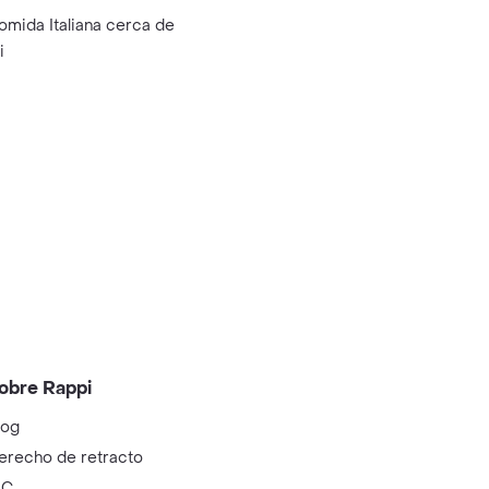
omida Italiana cerca de
i
obre Rappi
log
erecho de retracto
IC