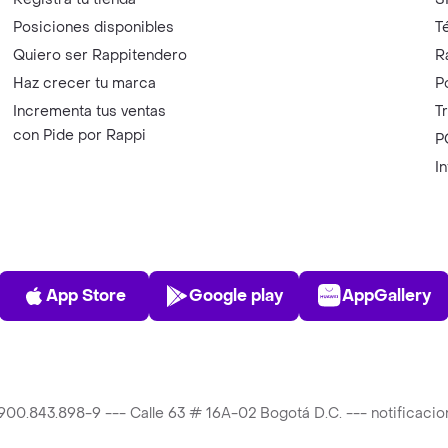
Posiciones disponibles
T
Quiero ser Rappitendero
R
Haz crecer tu marca
P
Incrementa tus ventas
T
con Pide por Rappi
P
I
App Store
Play Store
AppGalle
App Store
Google play
AppGallery
T 900.843.898-9 --- Calle 63 # 16A-02 Bogotá D.C. --- notificac