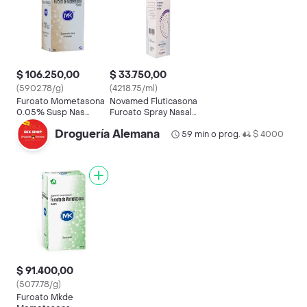
$ 106.250,00
$ 33.750,00
(5902.78/g)
(4218.75/ml)
Furoato Mometasona
Novamed Fluticasona
0.05% Susp Nas
Furoato Spray Nasal
Frasco X 18gr Mk
(27.5 mg)
Droguería Alemana
59 min o prog.
$ 4000
•
$ 91.400,00
(5077.78/g)
Furoato Mkde