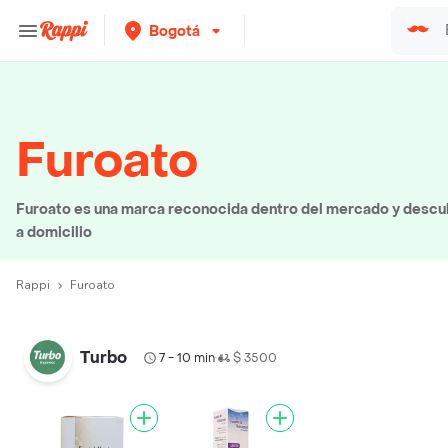
Bogotá
Furoato
Furoato es una marca reconocida dentro del mercado y descub
a domicilio
Rappi
Furoato
Turbo
7 - 10 min
$ 3500
•