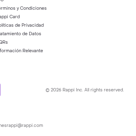
érminos y Condiciones
appi Card
olíticas de Privacidad
ratamiento de Datos
QRs
nformación Relevante
ry
©
2026
Rappi Inc. All rights reserved.
ionesrappi@rappi.com