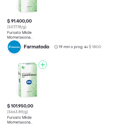
$ 91.400,00
(5077.78/g)
Furoato Mkde
Mometasona
Antipruritico (0.05 %)
Farmatodo
19 min o prog.
$ 1800
•
$ 101.950,00
(5663.89/g)
Furoato Mkde
Mometasona
Antipruritico (0.05 %)