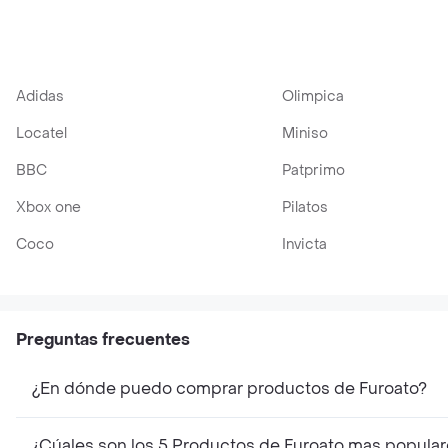
Adidas
Olimpica
Locatel
Miniso
BBC
Patprimo
Xbox one
Pilatos
Coco
Invicta
Preguntas frecuentes
¿En dónde puedo comprar productos de Furoato?
¿Cúales son los 5 Productos de Furoato mas popula