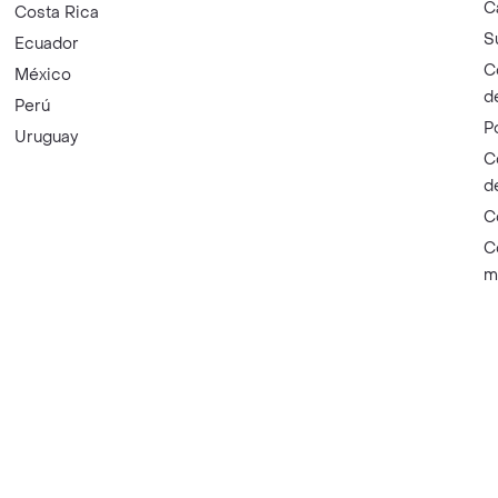
C
Costa Rica
S
Ecuador
C
México
d
Perú
P
Uruguay
C
d
C
C
m