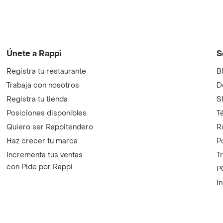
Únete a Rappi
S
Registra tu restaurante
B
Trabaja con nosotros
D
Registra tu tienda
S
Posiciones disponibles
T
Quiero ser Rappitendero
R
Haz crecer tu marca
P
Incrementa tus ventas
T
con Pide por Rappi
P
I