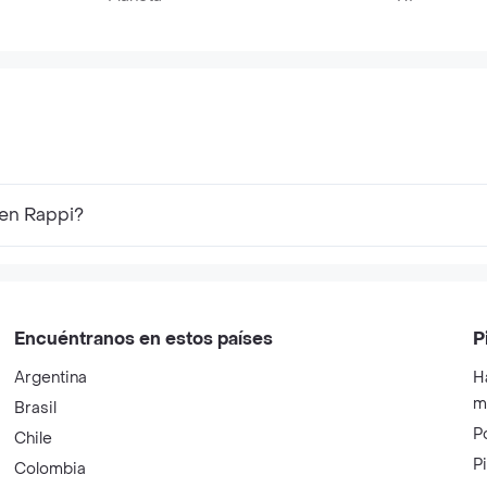
 en Rappi?
Encuéntranos en estos países
P
Argentina
H
m
Brasil
P
Chile
P
Colombia