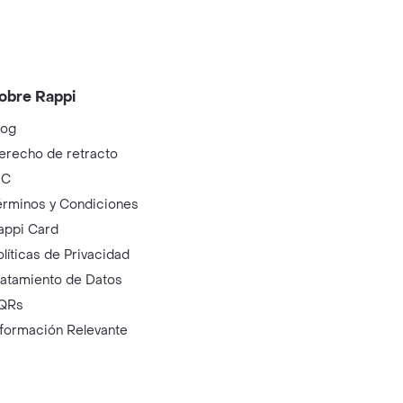
obre Rappi
log
erecho de retracto
IC
érminos y Condiciones
appi Card
olíticas de Privacidad
ratamiento de Datos
QRs
nformación Relevante