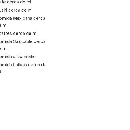
afé cerca de mi
ushi cerca de mi
omida Mexicana cerca
e mi
ostres cerca de mi
omida Saludable cerca
e mi
omida a Domicilio
omida Italiana cerca de
i