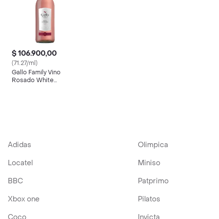
$ 106.900,00
(71.27/ml)
Gallo Family Vino
Rosado White
Zinfandel
Adidas
Olimpica
Locatel
Miniso
BBC
Patprimo
Xbox one
Pilatos
Coco
Invicta